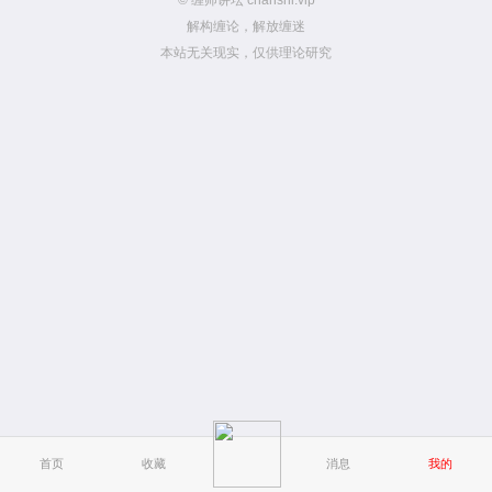
© 缠师讲坛 chanshi.vip
解构缠论，解放缠迷
本站无关现实，仅供理论研究
首页
收藏
消息
我的