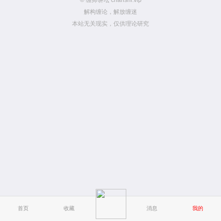
© 缠师讲坛 chanshi.vip
解构缠论，解放缠迷
本站无关现实，仅供理论研究
首页
收藏
消息
我的