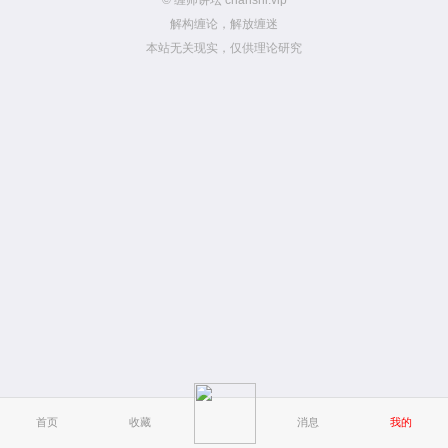
© 缠师讲坛 chanshi.vip
解构缠论，解放缠迷
本站无关现实，仅供理论研究
首页
收藏
消息
我的