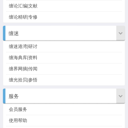
缠论汇编|文献
缠论精研|专修
缠迷
缠迷港湾|研讨
缠海典库|资料
缠界网摘|传闻
缠光拾贝|参悟
服务
会员服务
使用帮助