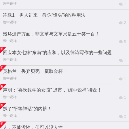
缠中说禅
1
连载1：男人进来，教你“馒头”的N种用法
缠中说禅
2
毁坏遗产方面，非文革与文革只是五十笑一百！
缠中说禅
0
回应本女七律“东南”的应和，以及律诗写作的一些问题
缠中说禅
1
英格兰，丢弃贝壳，赢取金杯！
缠中说禅
1
声明：“喜欢数学的女孩” 退市，“缠中说禅”接盘！
缠中说禅
1
扒了“平等神话”的内裤！
缠中说禅
2
人，不能没性，但可以没人性！