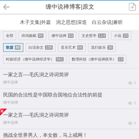
缠中说禅博客|原文
木子文集|外篇
润之思想|深造
白云杂说|兼听
全部
诗词曲赋
95
缠中说禅
83
文史哲学
114
小说
20
散篇
40
白话杂文
106
音乐艺术
66
流行娱乐
36
时政经济（缠中说禅经济学）
561
数理科技（缠中说禅医学）
15
一家之言----毛氏润之诗词简评
缠中说禅
3
民国的合法性是中国联合国地位合法性的前提
缠中说禅
3
一家之言----毛氏润之诗词简评
缠中说禅
4
挑战全世界男人，本女败，马上戒网！