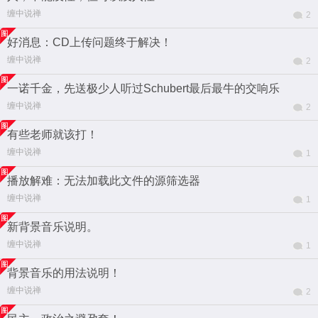
缠中说禅
2
好消息：CD上传问题终于解决！
缠中说禅
2
一诺千金，先送极少人听过Schubert最后最牛的交响乐
缠中说禅
2
有些老师就该打！
缠中说禅
1
播放解难：无法加载此文件的源筛选器
缠中说禅
1
新背景音乐说明。
缠中说禅
1
背景音乐的用法说明！
缠中说禅
2