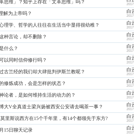
「文革思维」？知乎上存在「文革思维」吗？
2017
白
道”理解为上帝吗？
2017
白
么喜欢心理学、哲学的人往往在生活当中显得很幼稚？
2017
白
出现这种言论，却不删除？
2017
白
教是什么？
2017
白
道教可以同时信仰修行吗？
2017
白
没读过古兰经的我们却大肆批判伊斯兰教呢？
2017
白
道教的修炼成功，会是怎样的状态？
2017
白
名无神论者，是如何维持生活的动力的？
2017
白
待微博大V全真道士梁兴扬被西安公安请去喝茶一事？
2017
白
恩.莫里斯说西方在15个千年里，有14个都领先于东方?
2017
白
5月15日聊天记录
2017