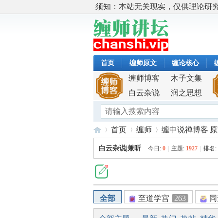
须知：本站无关现实，仅供理论研
首页
缠师原文
缠论核心
缠师博客
木子文集
白云杂说
润之思想
首页
缠师
缠中说禅博客|
白云杂说|兼听
今日:
0
|
主题:
1927
|
排名:
缠
»
›
›
全部
至道学宫
263
同