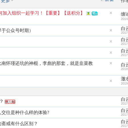
更多
作
何加入组织一起学习！【重要】【送积分】
缠
2014
白
早于公众号时期）
2017
白
2017
白
2017
比南怀瑾还坑的神棍，李彪的那套，就是韭菜教
白
2018
澈
2019
白
？
2017
白
的人交往是种什么样的体验?
2017
白
教的斋戒有什么区别？
2017