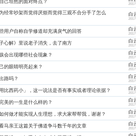
能让自己坦然的面对终点？
2017
友说因为经常吵架而觉得厌烦而觉得三观不合分手了怎么
白
2017
白
待某些用户自称自学修道却充满戾气的回答
2017
白
《庄子心解》里说老子消失，去了南方
2017
白
开二孩会出现哪些社会现象？
2017
白
让自己的眼睛明亮起来？
2017
白
有出路吗？
2017
白
药副作用比西药小」，这一说法是否有事实或者理论依据？
2017
白
来最完美的一生是什么样的？
2017
白
我应该如何做才能实现人生理想，求大家帮帮我，谢谢？
2017
白
怎么看马亲王这篇关于佛道争斗数千年的文章
2017
白