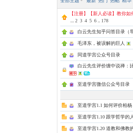
全部主题
最新
热门
热帖
精华
【注册】【新人必读】教你如
...
2
3
4
5
6
..
178
师
白云先生知乎问答目录（
毛泽东，被误解的巨人
同道学宫公众号目录
白云先生评价缠中说禅：
至道学宫微信公众号目录
讲
至道学宫1.1 如何评价柏杨
至道学宫1.10 跟学哲学
至道学宫1.20 道教和佛