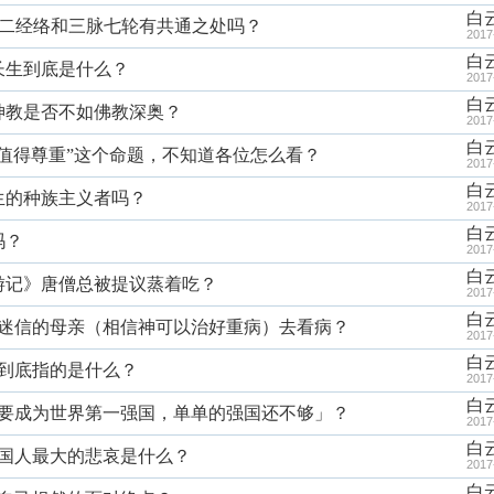
白
+十二经络和三脉七轮有共通之处吗？
2017
白
的长生到底是什么？
2017
白
一神教是否不如佛教深奥？
2017
白
命都值得尊重”这个命题，不知道各位怎么看？
2017
白
天生的种族主义者吗？
2017
白
吗？
2017
白
西游记》唐僧总被提议蒸着吃？
2017
白
劝一个迷信的母亲（相信神可以治好重病）去看病？
2017
白
三者到底指的是什么？
2017
白
国必须要成为世界第一强国，单单的强国还不够」？
2017
白
个中国人最大的悲哀是什么？
2017
白