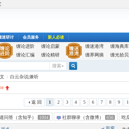
究
缠迷研讨
会员服务
新人必读
缠论进阶
缠论启蒙
缠迷港湾
缠海典库
缠论汇编
缠论精研
缠界网摘
缠光拾贝
搜索
搜
原文
白云杂说|兼听
10
索
›
返 回
1
2
3
4
5
6
7
8
9
1
道问答（含知乎）
1004
社群聊录（含微博）
656
吃
新窗