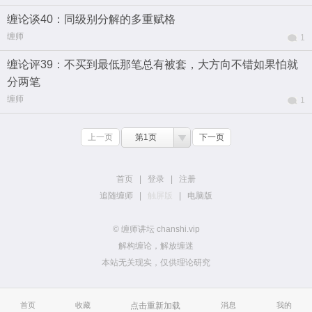
缠论谈40：同级别分解的多重赋格
缠师
1
缠论评39：不买到最低那笔总有被套，大方向不错如果怕就
分两笔
缠师
1
上一页
第1页
下一页
首页
|
登录
|
注册
追随缠师
|
触屏版
|
电脑版
© 缠师讲坛 chanshi.vip
解构缠论，解放缠迷
本站无关现实，仅供理论研究
首页
收藏
点击重新加载
消息
我的