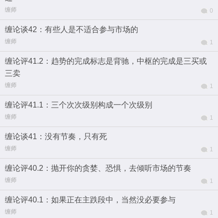
缠师
0
缠论谈42：有些人是不适合参与市场的
缠师
1
缠论评41.2：趋势的完成标志是背驰，中枢的完成是三买或
三卖
缠师
1
缠论评41.1：三个次次级别构成一个次级别
缠师
1
缠论谈41：没有节奏，只有死
缠师
1
缠论评40.2：抛开你的贪婪、恐惧，去倾听市场的节奏
缠师
1
缠论评40.1：如果正在主跌段中，当然没必要参与
缠师
1