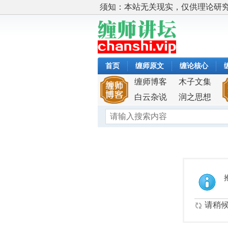
须知：本站无关现实，仅供理论研
首页
缠师原文
缠论核心
缠师博客
木子文集
白云杂说
润之思想
请稍候.