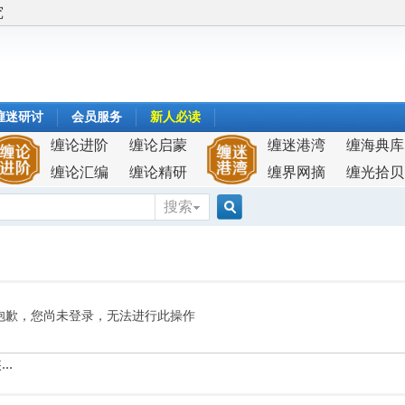
究
缠迷研讨
会员服务
新人必读
缠论进阶
缠论启蒙
缠迷港湾
缠海典库
缠论汇编
缠论精研
缠界网摘
缠光拾贝
搜索
搜
索
抱歉，您尚未登录，无法进行此操作
..