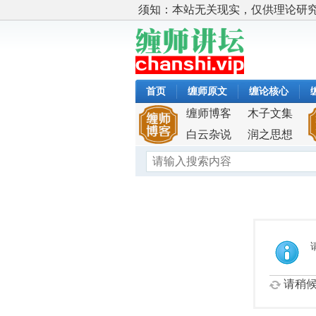
须知：本站无关现实，仅供理论研
首页
缠师原文
缠论核心
缠师博客
木子文集
白云杂说
润之思想
请稍候.