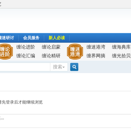
究
缠迷研讨
会员服务
新人必读
缠论进阶
缠论启蒙
缠迷港湾
缠海典库
缠论汇编
缠论精研
缠界网摘
缠光拾贝
搜索
搜
索
请先登录后才能继续浏览
..