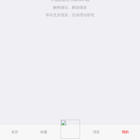
© 缠师讲坛 chanshi.vip
解构缠论，解放缠迷
本站无关现实，仅供理论研究
首页
收藏
消息
我的