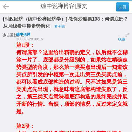
缠中说禅博客|原文
回复
[时政经济（缠中说禅经济学）] 教你炒股票108：何谓底部？
从月线看中期走势演化
看全部
缠中说禅
#
点击重新加载
1
2008-8-29 09:15
收藏
第1段：
何谓底部？这里给出精确的定义，以后就不会糊
涂一片了。底部都是分级别的，如果站在精确走
势类型的角度，那么第一类买点出现后一知道该
买点所引发的中枢第一次走出第三类买卖点前，
都可以看成底部构造的过程。只不过如果是第三
类卖点先出现，就意味着这底部构造失败了，反
之，第三类买点意味着底部构造的最终完成并展
开新的行情。当然，顶部的情况，反过来定义就
是。
第2段：