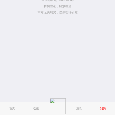
© 缠师讲坛 chanshi.vip
解构缠论，解放缠迷
本站无关现实，仅供理论研究
首页
收藏
消息
我的