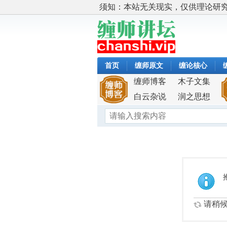
须知：本站无关现实，仅供理论研
首页
缠师原文
缠论核心
缠师博客
木子文集
白云杂说
润之思想
请稍候.