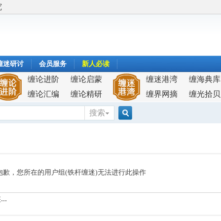
究
缠迷研讨
会员服务
新人必读
缠论进阶
缠论启蒙
缠迷港湾
缠海典库
缠论汇编
缠论精研
缠界网摘
缠光拾贝
搜索
搜
索
抱歉，您所在的用户组(铁杆缠迷)无法进行此操作
..