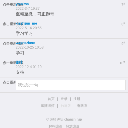
youziwa
#
点击重新加载
7
2022-3-7 19:37
至精至微，习正御奇
xiezhijun_me
#
点击重新加载
8
2022-5-16 20:55
学习学习
waynezlone
#
点击重新加载
9
2022-10-25 10:58
学习
咖啡
#
点击重新加载
10
2022-12-4 01:19
支持
点击重新加载
首页
|
登录
|
注册
追随缠师
|
触屏版
|
电脑版
© 缠师讲坛 chanshi.vip
解构缠论，解放缠迷