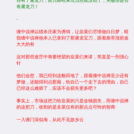
你有了屠龙刀，抓几条蛇来玩当然就没劲了，关键你是否
有屠龙刀！
-
缠中说禅以猎杀庄家为诱饵，让韭菜们尽情做白日梦，暗
指缠中说禅他本人已拿到了那屠龙宝刀，跟着彪哥混前途
大大的有
这对那些迷茫中将要绝望的韭菜们来讲，简直是一剂强心
针
他们会想，我已经到这般田地了，跟着缠中说禅至少还有
梦做，还能得到点慰藉，给自己一个走下去的理由，自己
已经这么难捱了，应该不会损失更多吧？
事实上，市场这把刀给韭菜的只是金钱损失，而缠中说禅
的这把刀，收割的是韭菜仅有的那点点可怜的智商
一入缠门深似海，从此不见故乡云