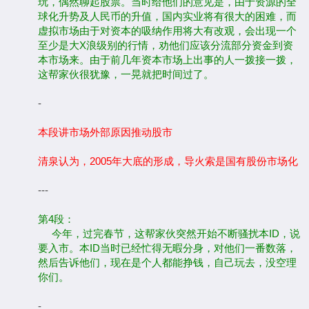
玩，偶然聊起股票。当时给他们的意见是，由于资源的全
球化升势及人民币的升值，国内实业将有很大的困难，而
虚拟市场由于对资本的吸纳作用将大有改观，会出现一个
至少是大X浪级别的行情，劝他们应该分流部分资金到资
本市场来。由于前几年资本市场上出事的人一拨接一拨，
这帮家伙很犹豫，一晃就把时间过了。
-
本段讲市场外部原因推动股市
清泉认为，2005年大底的形成，导火索是国有股份市场化
---
第4段：
今年，过完春节，这帮家伙突然开始不断骚扰本ID，说
要入市。本ID当时已经忙得无暇分身，对他们一番数落，
然后告诉他们，现在是个人都能挣钱，自己玩去，没空理
你们。
-