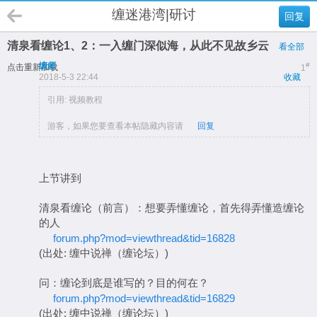
缠迷港湾|研讨
回复
清泉看缠论1、2：一入缠门深似海，从此不见故乡云
看全部
缠师
#
点击重新加载
1
2018-5-3 22:44
收藏
引用: 视频教程
游客，如果您要查看本帖隐藏内容请
回复
上节讲到
清泉看缠论（前言）：想要弄懂缠论，首先得弄懂造缠论
的人
forum.php?mod=viewthread&tid=16828
(出处: 缠中说禅（缠论坛）)
问：缠论到底是谁写的？目的何在？
forum.php?mod=viewthread&tid=16829
(出处: 缠中说禅（缠论坛）)