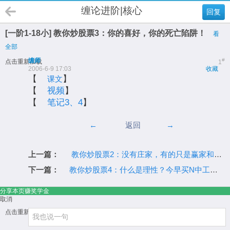
缠论进阶|核心
回复
[一阶1-18小] 教你炒股票3：你的喜好，你的死亡陷阱！
看
全部
缠师
#
点击重新加载
1
2006-6-9 17:03
收藏
【
】
课文
【
视频
】
【
笔记3、4
】
←
返回
→
上一篇：
教你炒股票2：没有庄家，有的只是赢家和输家！
下一篇：
教你炒股票4：什么是理性？今早买N中工就是理性！
分享本页赚奖学金
取消
点击重新加载