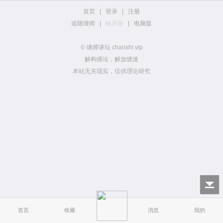
首页
|
登录
|
注册
追随缠师
|
触屏版
|
电脑版
© 缠师讲坛 chanshi.vip
解构缠论，解放缠迷
本站无关现实，仅供理论研究
首页
收藏
消息
我的