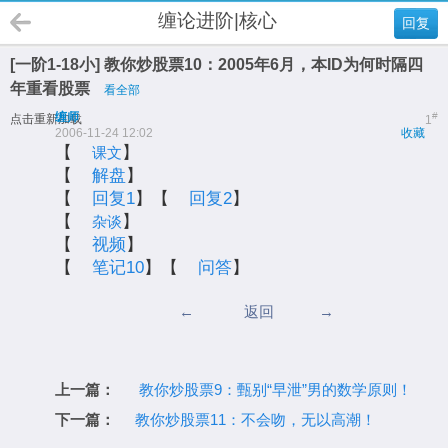
缠论进阶|核心
回复
[一阶1-18小] 教你炒股票10：2005年6月，本ID为何时隔四
年重看股票
看全部
缠师
#
点击重新加载
1
2006-11-24 12:02
收藏
【
】
课文
【
解盘
】
【
回复1
】【
回复2
】
【
】
杂谈
【
视频
】
【
笔记10
】【
问答
】
←
返回
→
上一篇：
教你炒股票9：甄别“早泄”男的数学原则！
下一篇：
教你炒股票11：不会吻，无以高潮！