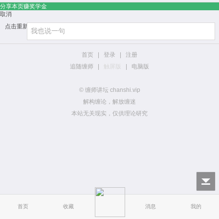
分享本页赚奖学金
取消
点击重新加载
首页
|
登录
|
注册
追随缠师
|
触屏版
|
电脑版
© 缠师讲坛 chanshi.vip
解构缠论，解放缠迷
本站无关现实，仅供理论研究
首页
收藏
消息
我的