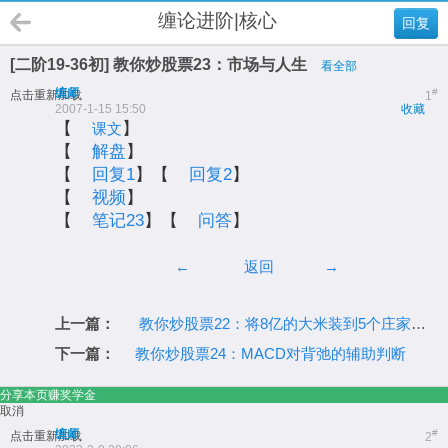
缠论进阶|核心
回复
[二阶19-36初] 教你炒股票23：市场与人生
看全部
缠师
#
点击重新加载
1
2007-1-15 15:50
收藏
【
】
课文
【
解盘
】
【
回复1
】【
回复2
】
【
视频
】
【
笔记23
】【
问答
】
←
返回
→
上一篇：
教你炒股票22：将8亿的大米装到5个庄家的肚里。
下一篇：
教你炒股票24：MACD对背弛的辅助判断
分享本页赚奖学金
取消
缠师
#
点击重新加载
2