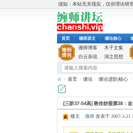
须知：本站无关现实，仅供理论研
首页
缠师原文
缠论核心
缠师博客
木子文集
白云杂说
润之思想
首页
缠论
缠论进阶|核心
[三阶37-54高]
教你炒股票38：
缠
»
›
›
›
楼主
|
缠师
发表于 2007-3-21 1