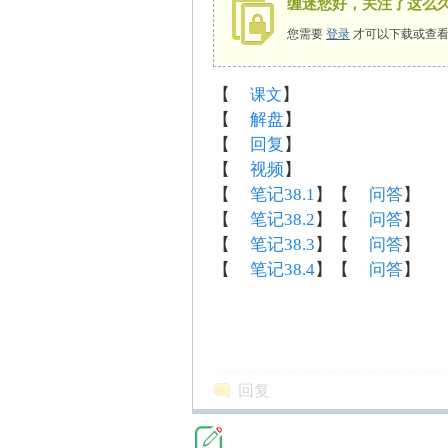
缠迷您好，关注了这么
您需要
登录
才可以下载或查看
【
】
课文
师
【
解盘
】
【
回复
】
【
视频
】
【
笔记38.1
】【
问答
】
【
笔记38.2
】【
问答
】
【
笔记38.3
】【
问答
】
【
笔记38.4
】【
问答
】
讲
回复