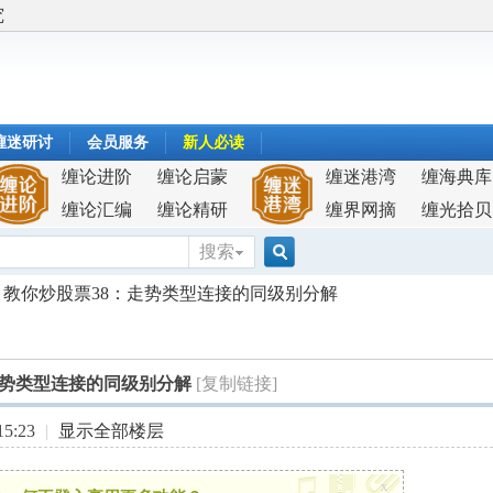
究
缠迷研讨
会员服务
新人必读
缠论进阶
缠论启蒙
缠迷港湾
缠海典库
缠论汇编
缠论精研
缠界网摘
缠光拾贝
搜索
搜
教你炒股票38：走势类型连接的同级别分解
索
走势类型连接的同级别分解
[复制链接]
5:23
|
显示全部楼层
x