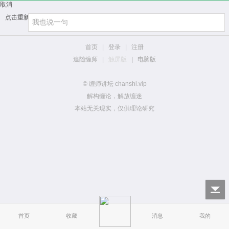
取消
点击重新加载
首页
|
登录
|
注册
追随缠师
|
触屏版
|
电脑版
© 缠师讲坛 chanshi.vip
解构缠论，解放缠迷
本站无关现实，仅供理论研究
首页
收藏
消息
我的