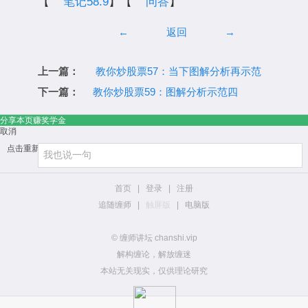
【
笔记58.9
】【
问答
】
←
返回
→
上一篇：
教你炒股票57：当下图解分析再示范
下一篇：
教你炒股票59：图解分析示范四
分享本页赚奖学金
取消
点击重新加载
首页
|
登录
|
注册
追随缠师
|
触屏版
|
电脑版
© 缠师讲坛 chanshi.vip
解构缠论，解放缠迷
本站无关现实，仅供理论研究