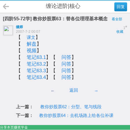
缠论进阶|核心
回复
[四阶55-72学] 教你炒股票63：替各位理理基本概念
看全部
缠师
#
1
2007-7-2 00:07
收藏
【
】
课文
【
解盘
】
【
视频
】
【
笔记63.1
】【
问答
】
【
笔记63.2
】【
问答
】
【
笔记63.3
】【
问答
】
【
笔记63.4
】【
问答
】
←
返回
→
上一篇：
教你炒股票62：分型、笔与线段
下一篇：
教你炒股票64：去机场路上给各位补课
分享本页赚奖学金