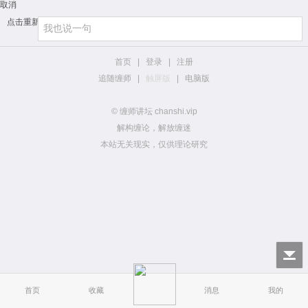
取消
点击重新加载
首页
|
登录
|
注册
追随缠师
|
触屏版
|
电脑版
© 缠师讲坛 chanshi.vip
解构缠论，解放缠迷
本站无关现实，仅供理论研究
首页
收藏
消息
我的