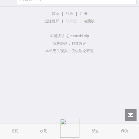
首页
|
登录
|
注册
追随缠师
|
触屏版
|
电脑版
© 缠师讲坛 chanshi.vip
解构缠论，解放缠迷
本站无关现实，仅供理论研究
首页
收藏
消息
我的