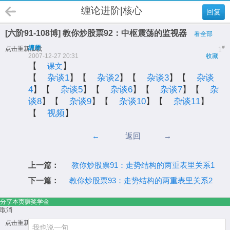
缠论进阶|核心
回复
[六阶91-108博] 教你炒股票92：中枢震荡的监视器
看全部
缠师
#
点击重新加载
1
2007-12-27 20:31
收藏
【
】
课文
【
杂谈1
】【
杂谈2
】【
杂谈3
】【
杂谈
4
】【
杂谈5
】【
杂谈6
】【
杂谈7
】【
杂
谈8
】【
杂谈9
】【
杂谈10
】【
杂谈11
】
【
视频
】
←
返回
→
上一篇：
教你炒股票91：走势结构的两重表里关系1
下一篇：
教你炒股票93：走势结构的两重表里关系2
分享本页赚奖学金
取消
点击重新加载