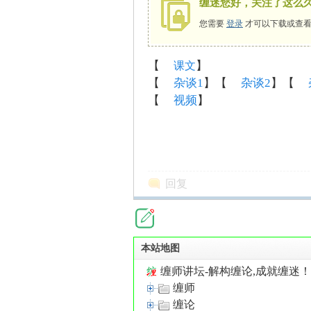
缠迷您好，关注了这么
您需要
登录
才可以下载或查看
【
】
课文
师
【
杂谈1
】【
杂谈2
】【
【
视频
】
回复
讲
本站地图
缠师讲坛-解构缠论,成就缠迷
缠师
缠论