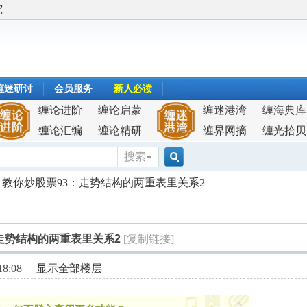
究
缠迷研讨
会员服务
新人必读
缠论进阶
缠论启蒙
缠迷港湾
缠海典库
缠论汇编
缠论精研
缠界网摘
缠光拾贝
搜索
搜
教你炒股票93：走势结构的两重表里关系2
索
走势结构的两重表里关系2
[复制链接]
8:08
|
显示全部楼层
x