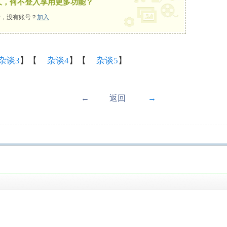
久，何不登入享用更多功能？
，没有账号？
加入
杂谈3
】【
杂谈4
】【
杂谈5
】
←
返回
→
！