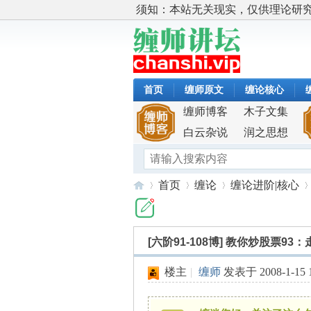
须知：本站无关现实，仅供理论研
首页
缠师原文
缠论核心
缠师博客
木子文集
白云杂说
润之思想
首页
缠论
缠论进阶|核心
[六阶91-108博]
教你炒股票93：
缠
»
›
›
›
楼主
|
缠师
发表于 2008-1-15 1