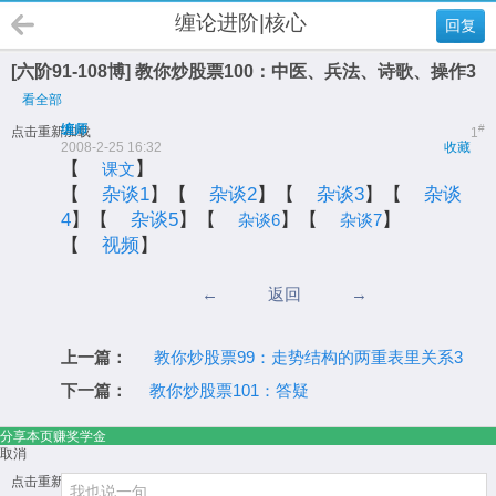
缠论进阶|核心
回复
[六阶91-108博] 教你炒股票100：中医、兵法、诗歌、操作3
看全部
缠师
#
点击重新加载
1
2008-2-25 16:32
收藏
【
】
课文
【
杂谈1
】【
杂谈2
】【
杂谈3
】【
杂谈
4
】【
杂谈5
】【
】【
】
杂谈6
杂谈7
【
视频
】
←
返回
→
上一篇：
教你炒股票99：走势结构的两重表里关系3
下一篇：
教你炒股票101：答疑
分享本页赚奖学金
取消
点击重新加载