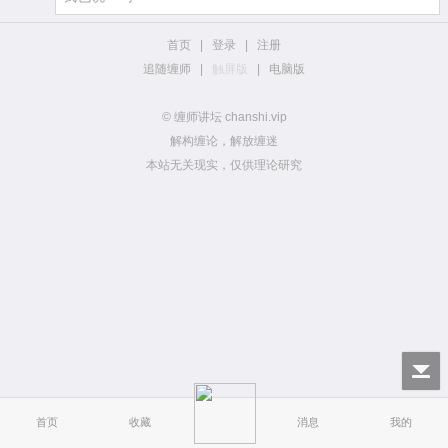
首页
|
登录
|
注册
追随缠师
|
触屏版
|
电脑版
© 缠师讲坛 chanshi.vip
解构缠论，解放缠迷
本站无关现实，仅供理论研究
首页
收藏
消息
我的