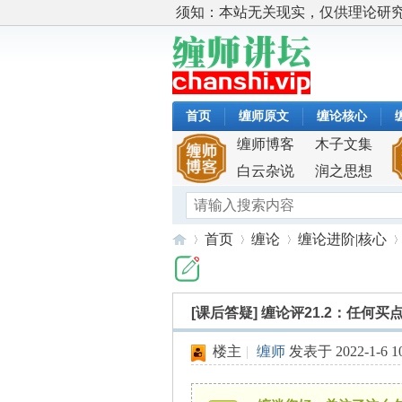
须知：本站无关现实，仅供理论研
首页
缠师原文
缠论核心
缠师博客
木子文集
白云杂说
润之思想
首页
缠论
缠论进阶|核心
[课后答疑]
缠论评21.2：任何
缠
»
›
›
›
楼主
|
缠师
发表于 2022-1-6 10