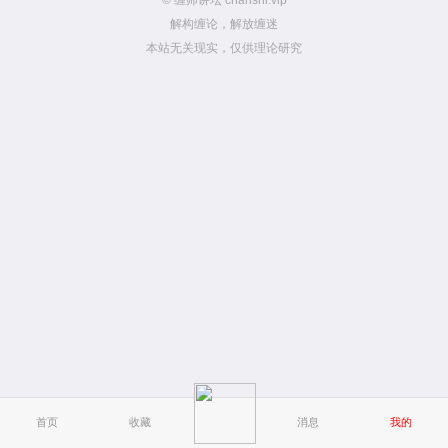
© 缠师讲坛 chanshi.vip
解构缠论，解放缠迷
本站无关现实，仅供理论研究
首页
收藏
消息
我的