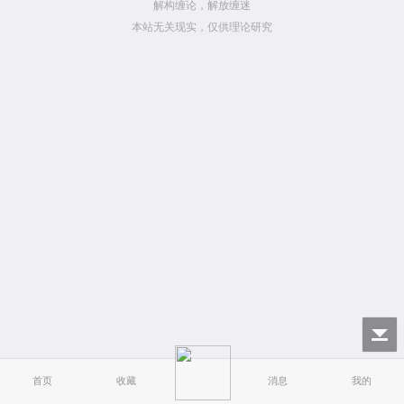
解构缠论，解放缠迷
本站无关现实，仅供理论研究
首页
收藏
消息
我的