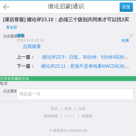
缠论启蒙|通识
回复
[课后答疑] 缠论评23.10：必须三个级别共同来才可以找3买
看全部
缠师
#
点击重新加载
1
2022-3-15 22:13
收藏
点我观看
上一篇：
缠论评23.9：日线、30分钟、5分钟3买的级别关系对照
下一篇：
缠论评23.11：背弛不是单纯看MACD红柱子短了
分享本页赚奖学金
取消
点击重新加载
首页
|
登录
|
注册
追随缠师
|
触屏版
|
电脑版
© 缠师讲坛 chanshi.vip