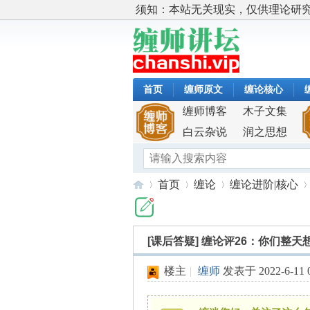
须知：本站无关现实，仅供理论研
首页
缠师原文
缠论核心
缠师博客
木子文集
白云杂说
润之思想
首页
缠论
缠论进阶|核心
[课后答疑]
缠论评26：你们整天
缠
»
›
›
›
楼主
|
缠师
发表于 2022-6-11 0