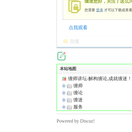
缠迷您好，关注了这么
您需要
登录
才可以下载或查看
点我观看
师
回复
本站地图
缠师讲坛-解构缠论,成就缠迷
缠师
讲
缠论
缠迷
服务
Powered by Discuz!