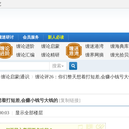
究
缠迷研讨
会员服务
新人必读
缠论进阶
缠论启蒙
缠迷港湾
缠海典库
缠论汇编
缠论精研
缠界网摘
缠光拾贝
搜索
搜
缠论启蒙|通识
缠论评26：你们整天想着打短差,会赚小钱亏
索
想着打短差,会赚小钱亏大钱的
[复制链接]
›
0:03
|
显示全部楼层
x