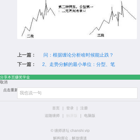
上一篇：
问：根据缠论分析啥时候能止跌？
下一篇：
2、走势分解的最小单位：分型、笔
分享本页赚奖学金
取消
点击重新加载
首页
|
登录
|
注册
追随缠师
|
触屏版
|
电脑版
© 缠师讲坛 chanshi.vip
解构缠论，解放缠迷