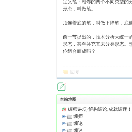
定义笔：相邻的两个不同类型的
形态，叫做笔。
坛
顶连着底的笔，叫做下降笔，底
前一节提出的，技术分析大统一
形态，甚至补充其未分类形态。
位组合而成吗？
回复
-
本站地图
缠师讲坛-解构缠论,成就缠迷
缠师
缠论
缠迷