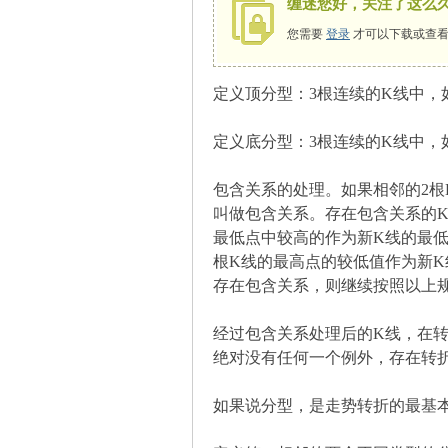
缠迷您好，关注了这么
您需要
登录
才可以下载或查看
定义顶分型：3根连续的K线中，
师
定义底分型：3根连续的K线中，
包含关系的处理。如果相邻的2
叫做包含关系。存在包含关系的K
最低点中较高的作为新K线的最低
根K线的最高点的较低值作为新K
存在包含关系，则继续按照以上
讲
经过包含关系处理后的K线，在
绝对没有任何一个例外，存在转
如果说分型，是走势转折的最基