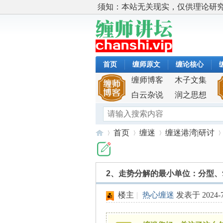
须知：本站无关现实，仅供理论研
首页
缠师原文
缠论核心
缠师博客
木子文集
白云杂说
润之思想
首页
缠迷
缠迷港湾|研讨
2、走势分解的最小单位：分型、
缠
»
›
›
›
楼主
|
热心缠迷
发表于 2024-7-