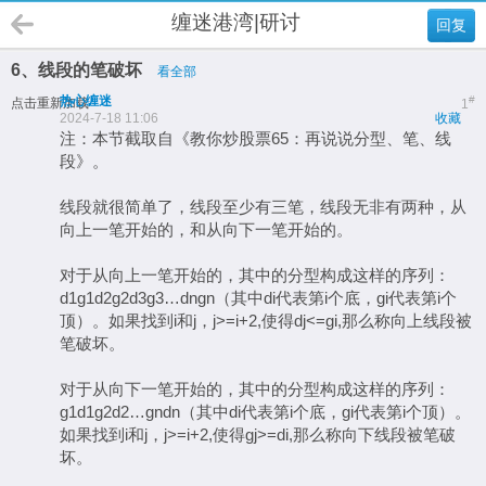
缠迷港湾|研讨
回复
6、线段的笔破坏
看全部
热心缠迷
#
点击重新加载
1
2024-7-18 11:06
收藏
注：本节截取自《教你炒股票65：再说说分型、笔、线
段》。
线段就很简单了，线段至少有三笔，线段无非有两种，从
向上一笔开始的，和从向下一笔开始的。
对于从向上一笔开始的，其中的分型构成这样的序列：
d1g1d2g2d3g3…dngn（其中di代表第i个底，gi代表第i个
顶）。如果找到i和j，j>=i+2,使得dj<=gi,那么称向上线段被
笔破坏。
对于从向下一笔开始的，其中的分型构成这样的序列：
g1d1g2d2…gndn（其中di代表第i个底，gi代表第i个顶）。
如果找到i和j，j>=i+2,使得gj>=di,那么称向下线段被笔破
坏。