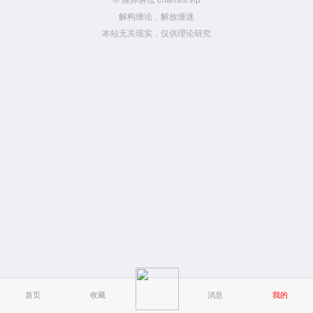
© 缠师讲坛 chanshi.vip
解构缠论，解放缠迷
本站无关现实，仅供理论研究
首页
收藏
消息
我的