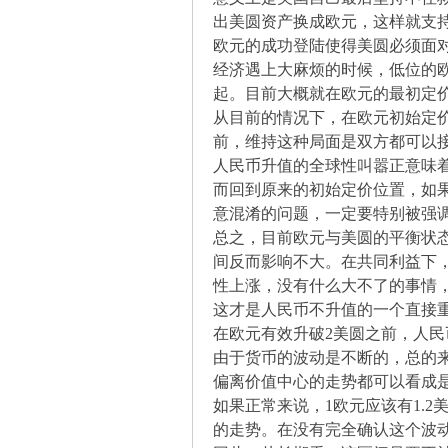
出美圆资产换成欧元，这样就支
欧元的成功登陆使得美圆必须面
经济遇上大麻烦的时候，低位的
起。目前大概就在欧元的最初定
从目前的情况下，在欧元初始定
前，维持这种局面是双方都可以
论
人民币升值的全球性叫嚣正意味
而回到原来的初始定价位置，如
意混淆的问题，一定要特别被强
总之，目前欧元与美圆的平衡状
间反而影响不大。在共同利益下
性上涨，没有什么大不了的事情
这才是人民币不升值的一个直接
在欧元有效升破2美圆之前，人
由于货币的波动是不断的，总的
,
偏离价值中心的走势都可以看成
如果正常来说，1欧元应该有1.
的走势。在没有完全确认这个波