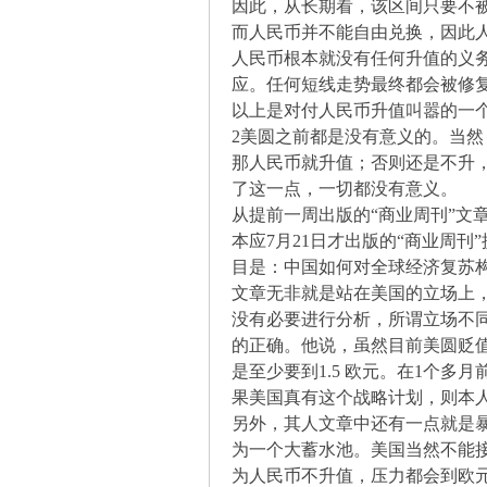
因此，从长期看，该区间只要不
而人民币并不能自由兑换，因此
人民币根本就没有任何升值的义
应。任何短线走势最终都会被修
以上是对付人民币升值叫嚣的一
解
2美圆之前都是没有意义的。当然
那人民币就升值；否则还是不升
了这一点，一切都没有意义。
从提前一周出版的“商业周刊”文
本应7月21日才出版的“商业周
目是：中国如何对全球经济复苏
文章无非就是站在美国的立场上
没有必要进行分析，所谓立场不
放
的正确。他说，虽然目前美圆贬值
是至少要到1.5 欧元。在1个多
果美国真有这个战略计划，则本
另外，其人文章中还有一点就是
为一个大蓄水池。美国当然不能
为人民币不升值，压力都会到欧