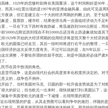
到高峰。1929年的悲惨时刻将在美国重演，这个时间刚好是90年，
。而其3/4位置出现的是1997年的亚洲金融风暴。由此可见该
天方夜谈，但它是建立在一个大的经济周期的判断上的。至于短
现象是，股票跌，楼市旺，结果使得当再一次面临经济动力不足
位置，一旦在下次下跌时有效跌破，将迅速跌到5000点附近，而纳
前50000点附近跌到现在不到10000点还没有止跌迹象就知道
持1929年开始的大经济周期的信用经济将是毁灭整个大经济的
：欧元的圆弧已经走完，其后一段时间将进行右平台的整理，一旦
美国经济的这次反弹力度有关。不过可以说的是，在N年以后，一
的这次调整，不要给所谓的吹鼓手扰乱，则是中国政府必须严肃
想了。
人民币在其中扮演的角色。
就是货币战争，这是由现代社会的高度资本化程度所决定的。对
无意义的，战争也不例外。
就开始了。当时美圆对马克、日圆的那一轮升值攻势就是为了对
了很大的折让，但当欧元一出来时，很快就被打到1美圆以下，这
汇储备中美圆变欧元的速度一下减慢，出现明显的观望。
5附近出现明显的护盘，从其走势图可以看到争夺的激烈，伴随的
救了欧元，其最直接原因就是网络泡沫的破灭，股市特别是纳指