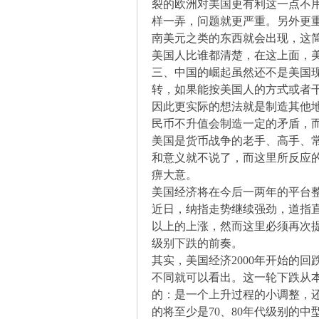
裂的欧洲对美国更有利这一点不
样一弄，问题就更严重。另外更
南美元之类的东西就会出现，这
坛
美国人比谁都清楚，在这上面，
三、中国的崛起虽然还不是美国
转，如果能按美国人的方式或者
因此更实际的想法就是制造其他
民币不升值会制造一定的矛盾，
美国是货币战争的老手、高手、
和意义就不说了，而这里所反应
痹大意。
-
美国经济将在今后一两年的平台
近日，纳指走势继续强劲，道指
以上的上涨，然而这里必须再次
级别下跌的前奏。
其实，美国经济2000年开始的
不同就可以看出。这一轮下跌从
的：是一个上升过程的小调整，还
的将至少是70、80年代级别的中