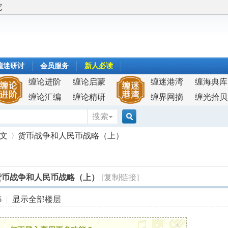
究
缠迷研讨
会员服务
新人必读
缠论进阶
缠论启蒙
缠迷港湾
缠海典库
缠论汇编
缠论精研
缠界网摘
缠光拾贝
搜索
搜
原文
货币战争和人民币战略（上）
索
货币战争和人民币战略（上）
[复制链接]
›
6
|
显示全部楼层
x