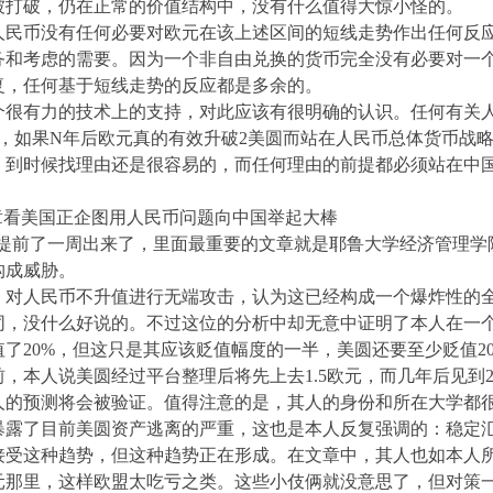
被打破，仍在正常的价值结构中，没有什么值得大惊小怪的。
人民币没有任何必要对欧元在该上述区间的短线走势作出任何反应
务和考虑的需要。因为一个非自由兑换的货币完全没有必要对一
复，任何基于短线走势的反应都是多余的。
个很有力的技术上的支持，对此应该有很明确的认识。任何有关
，如果N年后欧元真的有效升破2美圆而站在人民币总体货币战
，到时候找理由还是很容易的，而任何理由的前提都必须站在中
章看美国正企图用人民币问题向中国举起大棒
刊”提前了一周出来了，里面最重要的文章就是耶鲁大学经济管理学
构成威胁。
，对人民币不升值进行无端攻击，认为这已经构成一个爆炸性的
同，没什么好说的。不过这位的分析中却无意中证明了本人在一
了20%，但这只是其应该贬值幅度的一半，美圆还要至少贬值2
月前，本人说美圆经过平台整理后将先上去1.5欧元，而几年后见
人的预测将会被验证。值得注意的是，其人的身份和所在大学都
暴露了目前美圆资产逃离的严重，这也是本人反复强调的：稳定
接受这种趋势，但这种趋势正在形成。在文章中，其人也如本人
元那里，这样欧盟太吃亏之类。这些小伎俩就没意思了，但对策