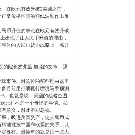
。在欧元有效升破2美圆之前，
个正常价格区间的短线波动作出反
人民币升值的争论在欧元有效升破
略上出现了让人民币升值的理由，
国整体的人民币货币战略上，离开
院的院长杰弗里.加滕的文章。题
全球事件。对这位的那些理由这里
个多月前用打喷嚏打喷嚏马甲预测
0%。也就是说，美圆的战略企图
到2欧元并不是一个奇怪的事情。如
很有意义，对此不能忽视。
汇率，吸进美圆资产，使人民币成
所料地挑拨中国和欧盟的关系，认
一定要有。最简单的就是用一些大