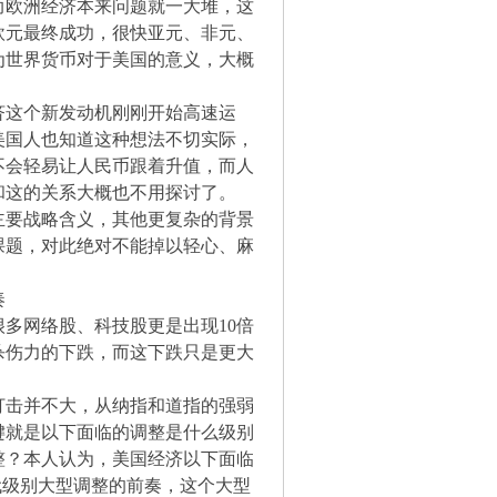
而欧洲经济本来问题就一大堆，这
欧元最终成功，很快亚元、非元、
为世界货币对于美国的意义，大概
济这个新发动机刚刚开始高速运
美国人也知道这种想法不切实际，
不会轻易让人民币跟着升值，而人
和这的关系大概也不用探讨了。
主要战略含义，其他更复杂的背景
课题，对此绝对不能掉以轻心、麻
奏
多网络股、科技股更是出现10倍
杀伤力的下跌，而这下跌只是更大
打击并不大，从纳指和道指的强弱
键就是以下面临的调整是什么级别
调整？本人认为，美国经济以下面临
年代级别大型调整的前奏，这个大型