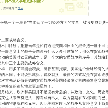
久，何不登入享用更多功能？
，没有账号？
加入
纸一字一星辰”当ID写了一组经济方面的文章，被收集成经典长
个主要战略含义。
概不用怀疑，想想当年是如何通过美圆和日圆的战争把一度不可
在一般意义上的战争美国没有什么太多可炫耀的，那么在货币战
发动的美圆对欧元的战争，是一个大的货币战争的序幕，其战略
说其中三个主要的战略含义。
一样，用多了可能会积炭、磨损甚至报废。美国这个全球经济的
般的不同，不能说拆就拆，说换就换，最佳的方式就是在货币逐
这次首先从贬值开始的货币战争对美国经济发动机的修复意义是
这种修复的迫切性就更加显然了。
蜜月结束，欧洲和美国并不是没有矛盾的，从政治、文化、历史
其实也从来没有把法、德看成自己人，双方都是在互相利用而已
欧洲的雏形就在欧元里。因此美圆对欧元的战争从某种意义上就