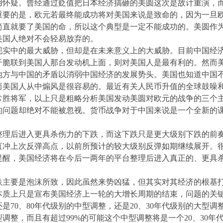
用怀疑。曾经通过贬值把日本经济搞砸的美圆这次是故计重演，
重要的是，欧元若最终能成功将对美国来说是致命的，因为一旦
简直就要了美国的命，所以这个典型是一定不能成功的。美圆作
美国人绝对不会轻易放弃的。
现实中的最大威胁，但却是在未来意义上的大威胁。目前中国经
干脆联到美国人那台发动机上面，则对美国人是最有利的。然而
地方与中国的矛盾以消弱中国经济的发展势头。美国也知道中国
而美国人从中煽风是很容易的。最近有关人民币升值的全球鼓噪
常胜将军，以上只是粗略分析美国发动美圆对欧元的战争的三个
的问题却绝对不能被忽视。货币战争对于中国来说是一个全新的
整理后进入更具杀伤力的下跌，而这下跌只是更大级别下跌的前
直冲上次反弹高点，以前所预计的较大级别反弹如期继续展开。很
提醒，美国经济将在今后一两年的平台整理后进入真正的、更具
回跌主要是泡沫所致，因此虽然来势凶猛，但其实对其经济的根基
本质上只是宣布美国经济上一轮的大增长周期的结束，问题的关
是70、80年代级别的中型调整，还是20、30年代级别的大型
型调整，而且有超过99%的可能这个中型调整将是一个20、30