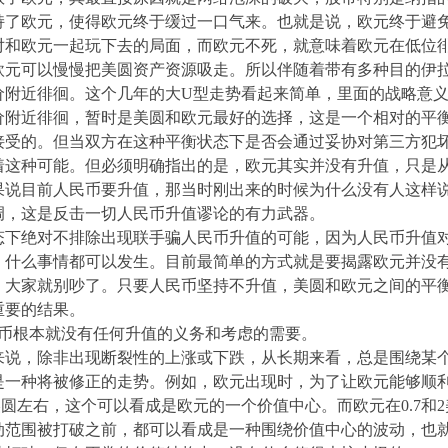
持了欧元，使得欧元终于缓过一口气来。也就是说，欧元终于避
对和欧元一起玩下去的局面，而欧元不死，就意味着欧元在低位
欧元可以慢慢把美圆资产资源吸走。所以伴随着带有多种目的伊
价附近徘徊。这个几年的大U型走势看起来简单，里面的战略意
价附近徘徊，暂时是美圆和欧元最好的选择，这是一个相对的平
接受的。但当双方在这种平衡状态下是否会通过妥协对第三方犯
着这种可能。但必须明确指出的是，欧元其实并没有升值，只是
果说目前人民币要升值，那当时刚出来的时候为什么没有人这样
调，这是反击一切人民币升值谬论的有力武器。
态下绝对不排除出现联手骗人民币升值的可能，因为人民币升值
，什么事情都可以发生。目前最简单的方式就是要揭露欧元并没
，大家就别吵了。只要人民币坚持不升值，美圆和欧元之间的平
重要的结果。
民币根本就没有任何升值的义务和考虑的需要。
来说，除非出现断裂性的上涨或下跌，从长期来看，总是围绕某
是一种将被修正的走势。例如，欧元出现时，为了让欧元能够顺
2美圆左右，这个可以看成是欧元的一个价值中心。而欧元在0.7和
动范围被打破之前，都可以看成是一种围绕价值中心的波动，也