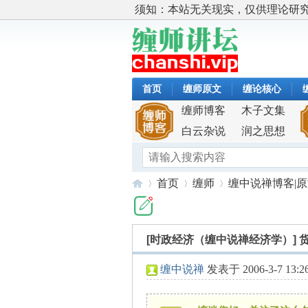
须知：本站无关现实，仅供理论研
首页
缠师原文
缠论核心
缠师博客
木子文集
白云杂说
润之思想
首页
缠师
缠中说禅博客|
[时政经济（缠中说禅经济学）]
缠
»
›
›
缠中说禅
发表于 2006-3-7 13:2