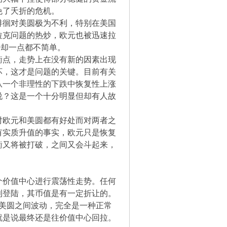
免了夭折的危机。
徘徊对美圆极为不利，特别在美国
拉克问题的热炒，欧元也被迅速拉
义却一点都不简单。
衡点，走势上在没有新的因素出现
坏，这才是问题的关键。目前有关
从一个非理性的下跌中恢复性上涨
说？这是一个十分明显但却有人故
对欧元和美圆都有好处而对两者之
有实质升值的事实，欧元只是恢复
衡又将被打破，之间又会斗起来，
个价值中心进行震荡性走势。任何
利登陆，其币值是有一定折让的。
2美圆之间波动，完全是一种正常
就是说最终还是往价值中心回拉。