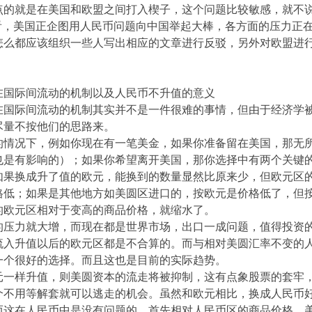
点的就是在美国和欧盟之间打入楔子，这个问题比较敏感，就不
动看，美国正企图用人民币问题向中国举起大棒，各方面的压力正
怎么都应该组织一些人写出相应的文章进行反驳，另外对欧盟进
在国际间流动的机制以及人民币不升值的意义
在国际间流动的机制其实并不是一件很难的事情，但由于经济学
尽量不按他们的思路来。
的情况下，例如你现在有一笔美金，如果你准备留在美国，那无
也是有影响的）；如果你希望离开美国，那你选择中有两个关键
如果换成升了值的欧元，能换到的数量显然比原来少，但欧元区
格低；如果是其他地方如美圆区进口的，按欧元是价格低了，但
的欧元区相对于变高的商品价格，就缩水了。
的压力就大增，而现在都是世界市场，出口一成问题，值得投资
流入升值以后的欧元区都是不合算的。而与相对美圆汇率不变的
一个很好的选择。而且这也是目前的实际趋势。
元一样升值，则美圆资本的流走将被抑制，这有点象股票的套牢
个不用等解套就可以逃走的机会。虽然和欧元相比，换成人民币
而这在人民币中是没有问题的，首先相对人民币区的商品价格，