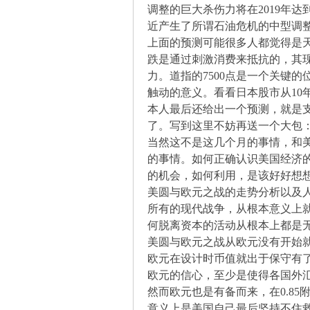
解
调整的巨大杀伤力将在2019年达
近产生了所谓石油危机的中型调整
上面的预测可能很多人都觉得是
跌是通过刺激消费来抵抗的，其
力。道指的7500点是一个关键的
触动的意义。看看日本股市从10年
本人最后还给出一个预测，就是支
了。写到这里不妨再送一个大包
当然这不是这几个月的事情，和
构
的事情。如何正确认识美国经济
的机会，如何利用，是该好好想
美圆与欧元之战的走势分析以及
所有的现代战争，从根本意义上
何脱离资本的活动从根本上都是
美圆与欧元之战从欧元没有开始
欧元在设计时币值就出于保守有
欧元的信心，至少是使得各国外
缠
然而欧元也是有备而来，在0.8
意义上是美国自己最后坚持不住