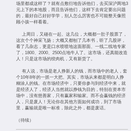
场里都成这样了？就有点敷衍地告诉他们，去买深沪两地3
元上下的本地股，而且告诉他们，这样下去肯定要出问题
的，最好自己好好学学，别人怎么厉害也不可能整天像照
顾小孩一样看着。
上周日，又碰在一起。这几位，大概都一肚子股票了，
这次个个神采飞扬；大概又都刨了几本书，听了几股评，
看了几杂志，更是口水喷喷地这面那面、一线二线地专家
了，1800、2000、2500点地牛人了。这市场，还真能改造
人！只是这市场的绞肉机，又有新货了。
有人说，市场是老人挣新人的钱，而市场中的老人，套
个10年8年的一抓一大把。其实，市场从来都是明白人挣
糊涂人的钱。在市场经济中，只要你参与到经济中来，就
是经济人了，经济人当然就以挣钱为目的，特别在资本市
场中，没有慈善家，只有赢家和输家。而不会赢钱的经济
人，只是废人！无论你在其他方面如何成功，到了市场
里，赢输就是唯一标准，除此之外，都是废话。
（待续）