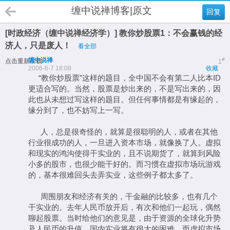
缠中说禅博客|原文
回复
[时政经济（缠中说禅经济学）] 教你炒股票1：不会赢钱的经
济人，只是废人！
看全部
缠中说禅
#
点击重新加载
1
2006-6-7 18:08
收藏
“教你炒股票”这样的题目，全中国不会有第二人比本ID
更适合写的。当然，股票是炒出来的，不是写出来的，因
此也从未想过写这样的题目。但任何事情都是有缘起的，
缘分到了，也不妨写上一写。
人，总是很奇怪的，就算是很聪明的人，或者在其他
行业很成功的人，一旦进入资本市场，就像换了人。虚拟
和现实的鸿沟使得干实业的，且不说期货了，就算到风险
小多的股市，也很少能干好的。而习惯在虚拟市场玩游戏
的，基本很难回头去弄实业，这些例子都太多了。
周围朋友和经济有关的，干金融的比较多，也有几个
干实业的。去年人民币放开后，有次和他们一起玩，偶然
聊起股票。当时给他们的意见是，由于资源的全球化升势
及人民币的升值，国内实业将有很大的困难，而虚拟市场