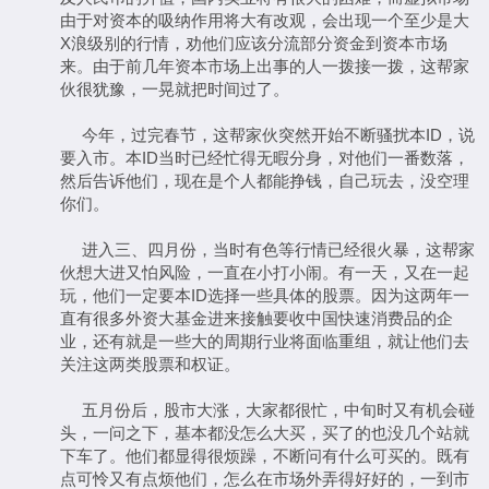
由于对资本的吸纳作用将大有改观，会出现一个至少是大
X浪级别的行情，劝他们应该分流部分资金到资本市场
来。由于前几年资本市场上出事的人一拨接一拨，这帮家
伙很犹豫，一晃就把时间过了。
今年，过完春节，这帮家伙突然开始不断骚扰本ID，说
要入市。本ID当时已经忙得无暇分身，对他们一番数落，
然后告诉他们，现在是个人都能挣钱，自己玩去，没空理
你们。
进入三、四月份，当时有色等行情已经很火暴，这帮家
伙想大进又怕风险，一直在小打小闹。有一天，又在一起
玩，他们一定要本ID选择一些具体的股票。因为这两年一
直有很多外资大基金进来接触要收中国快速消费品的企
业，还有就是一些大的周期行业将面临重组，就让他们去
关注这两类股票和权证。
五月份后，股市大涨，大家都很忙，中旬时又有机会碰
头，一问之下，基本都没怎么大买，买了的也没几个站就
下车了。他们都显得很烦躁，不断问有什么可买的。既有
点可怜又有点烦他们，怎么在市场外弄得好好的，一到市