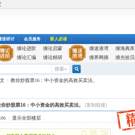
究
缠迷研讨
会员服务
新人必读
缠论进阶
缠论启蒙
缠迷港湾
缠海典库
缠论汇编
缠论精研
缠界网摘
缠光拾贝
搜索
搜
原文
教你炒股票16：中小资金的高效买卖法。
索
教你炒股票16：中小资金的高效买卖法。
[复制链接]
›
:06
|
显示全部楼层
x