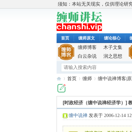
须知：本站无关现实，仅供理论研
首页
缠师原文
缠论核心
缠师博客
木子文集
白云杂说
润之思想
首页
缠师
缠中说禅博客|
[时政经济（缠中说禅经济学）]
缠
»
›
›
缠中说禅
发表于 2006-12-14 12