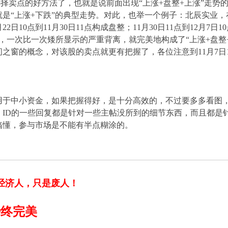
的好方法了，也就是说前面出现“上涨+盘整+上涨”走势的
“上涨+下跌”的典型走势。对此，也举一个例子：北辰实业，在30
月22日10点到11月30日11点构成盘整；11月30日11点到12月
大，一次比一次矮所显示的严重背离，就完美地构成了“上涨+盘整
之窗的概念，对该股的卖点就更有把握了，各位注意到11月7日10
用于中小资金，如果把握得好，是十分高效的，不过要多多看图
，ID的一些回复都是针对一些主帖没所到的细节东西，而且都是
搞懂，参与市场是不能有半点糊涂的。
经济人，只是废人！
势终完美