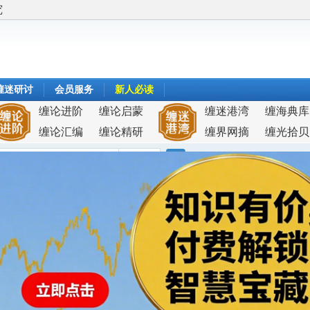
究
缠迷研讨
会员服务
新人必读
缠论进阶
缠论启蒙
缠迷港湾
缠海典库
缠论汇编
缠论精研
缠界网摘
缠光拾贝
搜索
搜
索