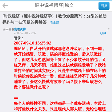
缠中说禅博客|原文
回复
[时政经济（缠中说禅经济学）] 教你炒股票79：分型的辅助
操作与一些问题的再解答
看全部
缠中说禅
#
点击重新加载
1
2007-9-10 22:37
收藏
附录：
2007-09-10 16:25:02
缠ＭＭ，自从开始尝试你那意念呼吸后，不到一周，
就开始感冒、咳嗽，搞的得挺难受的，后来咳嗽好
了，但这几天忽然间身上冒了不少象蚊子叮的包，又
红又痒，几天不消。难道这么快就病根发动了？我站
着打坐的时间其实很少，只是中午或晚上躺在床上的
时候按你说的意念一番，但是往往坚持不了几分钟就
睡着了，会这么快就有效果了吗？接下来应该怎么
做？要注意什么呢？
==
每个人的根性不同，这些都是一个准备活动，本质上
和打坐没什么关系。只是现代人都太脏，无论心理还