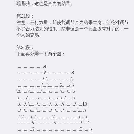
现背驰，这也是合力的结果。
第21段：
注意，任何力量，即使能调节合力结果本身，但绝对调节
不了合力结果的结果，除非这是一个完全没有对手的，一
个人的交易。
第22段：
下面再分辨一下两个图：
.......................4
......................./\.....................8
....................../..\.................../\
...................../....\.........6....../..\
\0......2........./......\......../\..../.....\
.\....../\......../........\....../..\../.......\
..\..../..\....../..........\..../....\/.........\.....10
...\../....\..../............\../.....7...........\..../\
..1\/......\../..............\/....................\../..\
.............\/................5.....................\/....\
.............3......................................9.......\