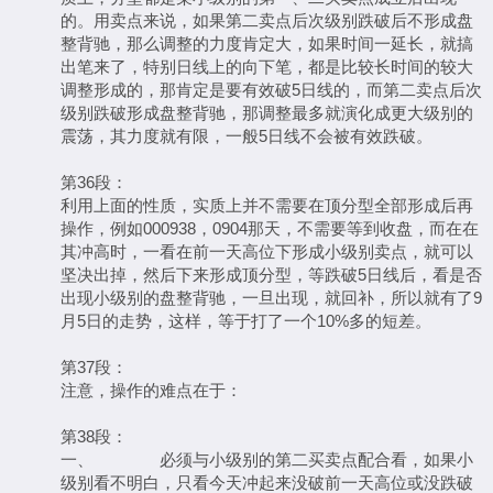
的。用卖点来说，如果第二卖点后次级别跌破后不形成盘
整背驰，那么调整的力度肯定大，如果时间一延长，就搞
出笔来了，特别日线上的向下笔，都是比较长时间的较大
调整形成的，那肯定是要有效破5日线的，而第二卖点后次
级别跌破形成盘整背驰，那调整最多就演化成更大级别的
震荡，其力度就有限，一般5日线不会被有效跌破。
第36段：
利用上面的性质，实质上并不需要在顶分型全部形成后再
操作，例如000938，0904那天，不需要等到收盘，而在在
其冲高时，一看在前一天高位下形成小级别卖点，就可以
坚决出掉，然后下来形成顶分型，等跌破5日线后，看是否
出现小级别的盘整背驰，一旦出现，就回补，所以就有了9
月5日的走势，这样，等于打了一个10%多的短差。
第37段：
注意，操作的难点在于：
第38段：
一、 必须与小级别的第二买卖点配合看，如果小
级别看不明白，只看今天冲起来没破前一天高位或没跌破