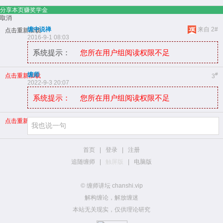
分享本页赚奖学金
取消
缠中说禅
来自 2#
点击重新加载
2016-9-1 08:03
系统提示：
您所在用户组阅读权限不足
缠师
#
点击重新加载
3
2022-9-3 20:07
系统提示：
您所在用户组阅读权限不足
点击重新加载
首页
|
登录
|
注册
追随缠师
|
触屏版
|
电脑版
© 缠师讲坛 chanshi.vip
解构缠论，解放缠迷
本站无关现实，仅供理论研究