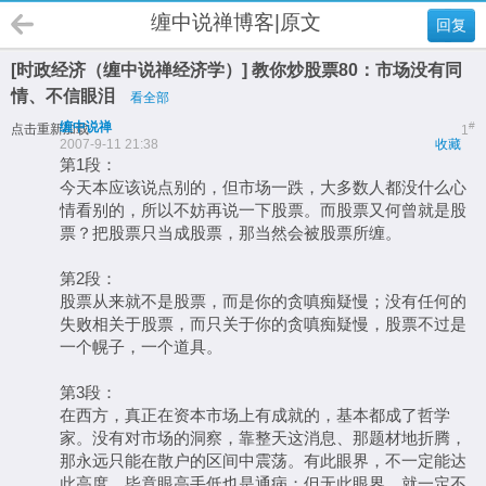
缠中说禅博客|原文
回复
[时政经济（缠中说禅经济学）] 教你炒股票80：市场没有同
情、不信眼泪
看全部
缠中说禅
#
点击重新加载
1
2007-9-11 21:38
收藏
第1段：
今天本应该说点别的，但市场一跌，大多数人都没什么心
情看别的，所以不妨再说一下股票。而股票又何曾就是股
票？把股票只当成股票，那当然会被股票所缠。
第2段：
股票从来就不是股票，而是你的贪嗔痴疑慢；没有任何的
失败相关于股票，而只关于你的贪嗔痴疑慢，股票不过是
一个幌子，一个道具。
第3段：
在西方，真正在资本市场上有成就的，基本都成了哲学
家。没有对市场的洞察，靠整天这消息、那题材地折腾，
那永远只能在散户的区间中震荡。有此眼界，不一定能达
此高度，毕竟眼高手低也是通病；但无此眼界，就一定不