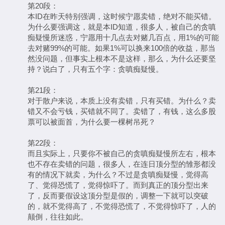
第20段：
本ID在昨天特别强调，这时候宁愿卖错，绝对不能买错。
为什么要强调这，就是本ID知道，很多人，被自己的贪嗔
痴疑慢所迷惑，宁愿用十几点去对赌几百点，用1%的可能
去对赌99%的可能。如果1%可以换来100倍的收益，那当
然没问题，但事实上根本不是这样，那么，为什么还要坚
持？说白了，只有五个字：贪嗔痴疑慢。
第21段：
对于散户来说，本质上没有卖错，只有买错。为什么？卖
错又不会亏钱，买错就不同了。卖错了，有钱，这么多股
票可以被面首，为什么要一棵树吊死？
第22段：
而且实际上，只要你不被自己的贪嗔痴疑慢所左右，根本
也不存在卖错的问题，很多人，在连日顶分型的雏形都没
有的情况下就卖，为什么？不过是贪嗔痴疑慢，觉得高
了、觉得恐慌了，觉得惊吓了。而到真正的顶分型出来
了，反而要假设这顶分型是假的，调整一下就可以突破
的，就不觉得高了，不觉得恐慌了，不觉得惊吓了，人的
颠倒，往往如此。