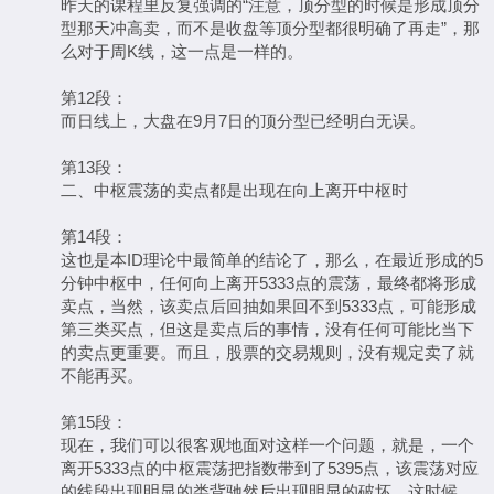
昨天的课程里反复强调的“注意，顶分型的时候是形成顶分
型那天冲高卖，而不是收盘等顶分型都很明确了再走”，那
么对于周K线，这一点是一样的。
第12段：
而日线上，大盘在9月7日的顶分型已经明白无误。
第13段：
二、中枢震荡的卖点都是出现在向上离开中枢时
第14段：
这也是本ID理论中最简单的结论了，那么，在最近形成的5
分钟中枢中，任何向上离开5333点的震荡，最终都将形成
卖点，当然，该卖点后回抽如果回不到5333点，可能形成
第三类买点，但这是卖点后的事情，没有任何可能比当下
的卖点更重要。而且，股票的交易规则，没有规定卖了就
不能再买。
第15段：
现在，我们可以很客观地面对这样一个问题，就是，一个
离开5333点的中枢震荡把指数带到了5395点，该震荡对应
的线段出现明显的类背驰然后出现明显的破坏，这时候，