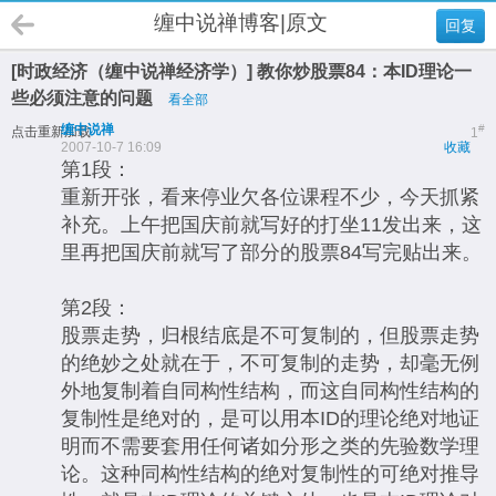
缠中说禅博客|原文
回复
[时政经济（缠中说禅经济学）] 教你炒股票84：本ID理论一
些必须注意的问题
看全部
缠中说禅
#
点击重新加载
1
2007-10-7 16:09
收藏
第1段：
重新开张，看来停业欠各位课程不少，今天抓紧
补充。上午把国庆前就写好的打坐11发出来，这
里再把国庆前就写了部分的股票84写完贴出来。
第2段：
股票走势，归根结底是不可复制的，但股票走势
的绝妙之处就在于，不可复制的走势，却毫无例
外地复制着自同构性结构，而这自同构性结构的
复制性是绝对的，是可以用本ID的理论绝对地证
明而不需要套用任何诸如分形之类的先验数学理
论。这种同构性结构的绝对复制性的可绝对推导