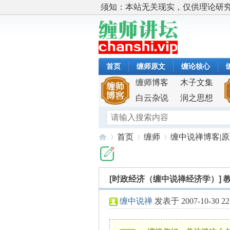
须知：本站无关现实，仅供理论研
首页
缠师原文
缠论核心
缠师博客
木子文集
白云杂说
润之思想
首页
缠师
缠中说禅博客|
[时政经济（缠中说禅经济学）]
缠
»
›
›
缠中说禅
发表于 2007-10-30 22