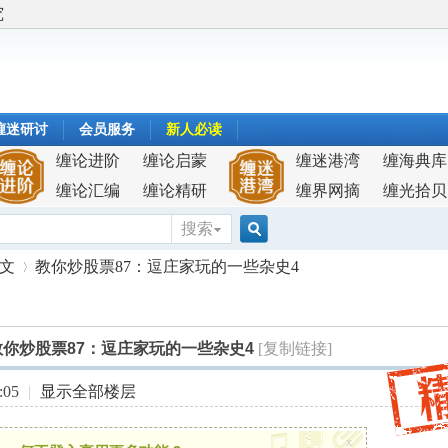
究
缠迷研讨
会员服务
新人必读
缠论进阶
缠论启蒙
缠迷港湾
缠海典库
缠论汇编
缠论精研
缠界网摘
缠光拾贝
搜索
搜
原文
教你炒股票87：逗庄家玩的一些杂史4
索
教你炒股票87：逗庄家玩的一些杂史4
[复制链接]
›
:05
|
显示全部楼层
x