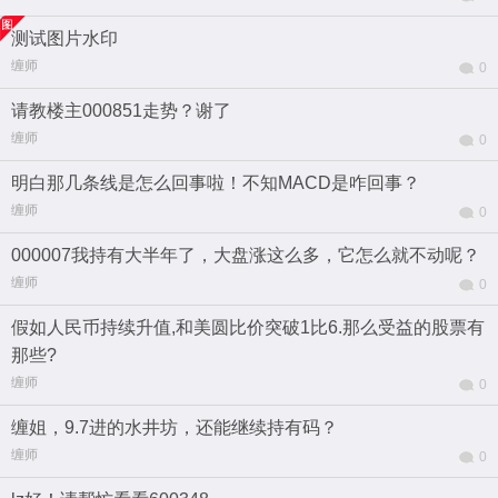
测试图片水印
缠师
0
请教楼主000851走势？谢了
缠师
0
明白那几条线是怎么回事啦！不知MACD是咋回事？
缠师
0
000007我持有大半年了，大盘涨这么多，它怎么就不动呢？
缠师
0
假如人民币持续升值,和美圆比价突破1比6.那么受益的股票有
那些?
缠师
0
缠姐，9.7进的水井坊，还能继续持有码？
缠师
0