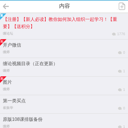
内容
【注册】【新人必读】教你如何加入组织一起学习！【重
要】【送积分】
缠论坛
1776
开户微信
缠师
0
缠论视频目录（正在更新）
缠师
1
图片
缠师
1
第一类买点
崔振华
0
原版108课排版备份
缠师
1