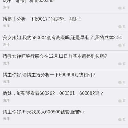
lz好！请帮忙看看600348
缠师
0
请博主分析一下600177的走势。谢谢！
缠师
0
美女姐姐,我的580004会有高潮吗,还是早泄了,我的成本2.34
缠师
0
请教女禅师银行股会在12月11日前基本调整到位吗?
缠师
0
博主你好,请博主给分析一下600498短线如何?
缠师
0
数妹，能帮我看看600262，000301，600082吗？
缠师
0
博主你好,昨天我买入600500被套,痛苦中
缠师
0