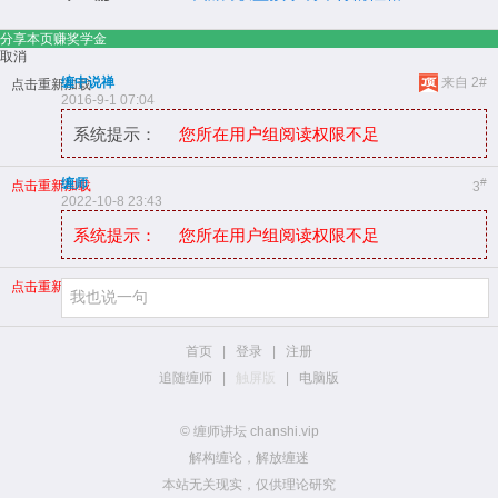
分享本页赚奖学金
取消
缠中说禅
来自 2#
点击重新加载
2016-9-1 07:04
系统提示：
您所在用户组阅读权限不足
缠师
#
点击重新加载
3
2022-10-8 23:43
系统提示：
您所在用户组阅读权限不足
点击重新加载
首页
|
登录
|
注册
追随缠师
|
触屏版
|
电脑版
© 缠师讲坛 chanshi.vip
解构缠论，解放缠迷
本站无关现实，仅供理论研究