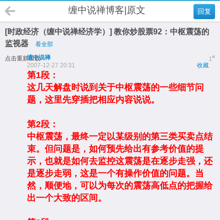
缠中说禅博客|原文
回复
[时政经济（缠中说禅经济学）] 教你炒股票92：中枢震荡的
监视器
看全部
缠中说禅
#
点击重新加载
1
2007-12-27 20:31
收藏
第1段：
这几天解盘时说到关于中枢震荡的一些细节问
题，这里先穿插把相应内容说说。
第2段：
中枢震荡，最终一定以某级别的第三类买卖点结
束。但问题是，如何预先给出有参考价值的提
示，也就是如何去监控这震荡是在逐步走强，还
是逐步走弱，这是一个有操作价值的问题。当
然，顺便地，可以为每次的震荡高低点的把握给
出一个大致的区间。