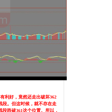
利好，竟然还走出破坏362
线段。但这时候，就不存在走
段跌破361这个位置。所以，