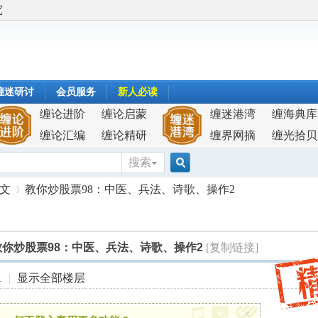
究
缠迷研讨
会员服务
新人必读
缠论进阶
缠论启蒙
缠迷港湾
缠海典库
缠论汇编
缠论精研
缠界网摘
缠光拾贝
搜索
搜
原文
教你炒股票98：中医、兵法、诗歌、操作2
索
教你炒股票98：中医、兵法、诗歌、操作2
[复制链接]
›
1
|
显示全部楼层
x