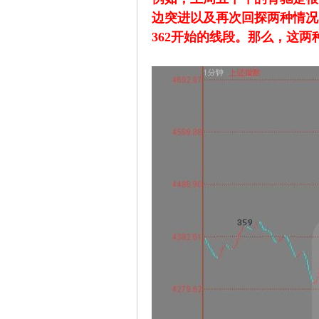
边突进以及再次回探两种情况
362开始的线段。那么，这
坛
-