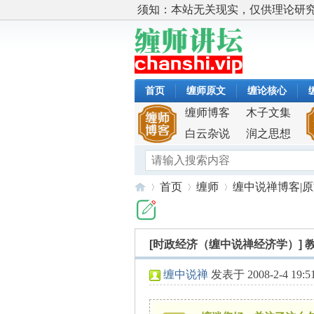
须知：本站无关现实，仅供理论研
首页
缠师原文
缠论核心
缠师博客
木子文集
白云杂说
润之思想
首页
缠师
缠中说禅博客|
[时政经济（缠中说禅经济学）]
缠
»
›
›
缠中说禅
发表于 2008-2-4 19:5