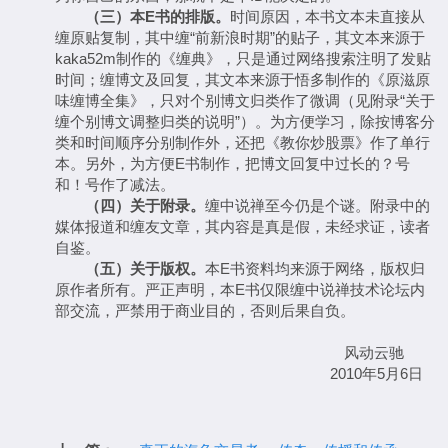
（三）本E书的排版。
时间原因，本书文本未直接从
缠原贴复制，其中缠“前新浪时期”的贴子，其文本来源于
kaka52m制作的《缠典》，只是通过网络搜索注明了发贴
时间；缠博文及回复，其文本来源于悟多制作的《原滋原
味缠博全集》，只对个别博文归类作了微调（见附录“关于
缠个别博文调整归类的说明”）。为方便学习，除按博客分
类和时间顺序分别制作外，还把《教你炒股票》作了单行
本。另外，为方便E书制作，把博文回复中过长的？号
和！号作了减法。
（四）关于附录。
缠中说禅至今仍是个谜。附录中的
媒体报道和缠友文章，其内容是真是假，未经求证，读者
自鉴。
（五）关于版权。
本E书资料均来源于网络，版权归
原作者所有。严正声明，本E书仅限缠中说禅技术论坛内
部交流，严禁用于商业目的，否则后果自负。
风动云驰
2010年5月6日