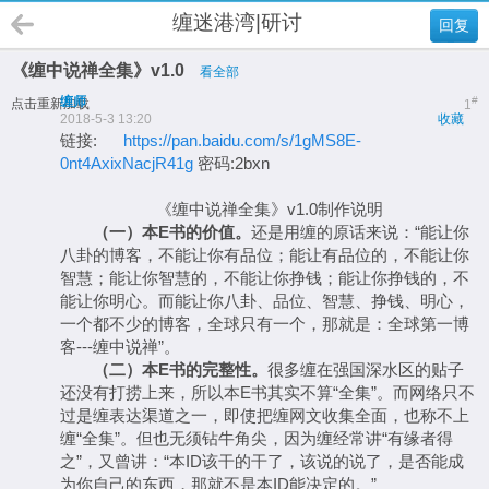
缠迷港湾|研讨
回复
《缠中说禅全集》v1.0
看全部
缠师
#
点击重新加载
1
2018-5-3 13:20
收藏
链接:
https://pan.baidu.com/s/1gMS8E-
0nt4AxixNacjR41g
密码:2bxn
《缠中说禅全集》v1.0制作说明
（一）本E书的价值。
还是用缠的原话来说：“能让你
八卦的博客，不能让你有品位；能让有品位的，不能让你
智慧；能让你智慧的，不能让你挣钱；能让你挣钱的，不
能让你明心。而能让你八卦、品位、智慧、挣钱、明心，
一个都不少的博客，全球只有一个，那就是：全球第一博
客---缠中说禅”。
（二）本E书的完整性。
很多缠在强国深水区的贴子
还没有打捞上来，所以本E书其实不算“全集”。而网络只不
过是缠表达渠道之一，即使把缠网文收集全面，也称不上
缠“全集”。但也无须钻牛角尖，因为缠经常讲“有缘者得
之”，又曾讲：“本ID该干的干了，该说的说了，是否能成
为你自己的东西，那就不是本ID能决定的。”