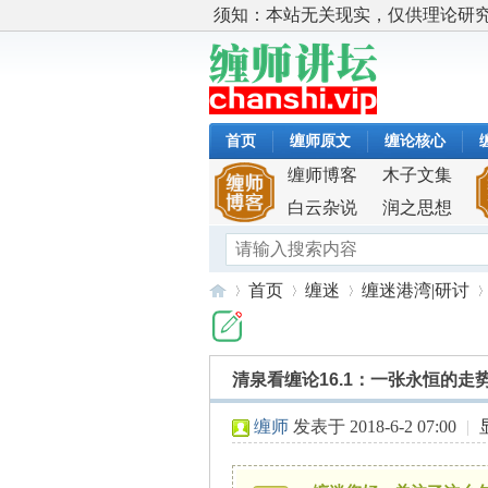
须知：本站无关现实，仅供理论研
首页
缠师原文
缠论核心
缠师博客
木子文集
白云杂说
润之思想
首页
缠迷
缠迷港湾|研讨
清泉看缠论16.1：一张永恒的走
缠
»
›
›
›
缠师
发表于 2018-6-2 07:00
|