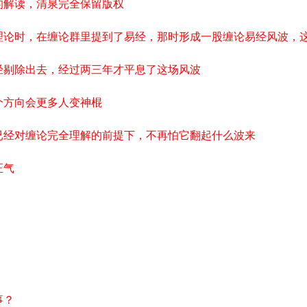
的解读，清泉完全保留版权
线理论时，在缠论群里提到了易经，那时形成一股缠论易经风波，
经剔除出去，经过两三年才平息了这场风波
个方向会更多人变神棍
已经对缠论完全理解的前提下，不再怕它翻起什么波来
正气
事？