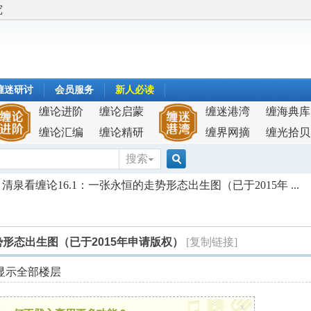
究
缠迷研讨
会员服务
新人必读
缠论进阶
缠论启蒙
缠迷港湾
缠海典库
缠论汇编
缠论精研
缠界网摘
缠光拾贝
搜索
搜
清泉看缠论16.1：一张永恒的走势形态出生图（已于2015年 ...
索
势形态出生图（已于2015年申请版权）
[复制链接]
显示全部楼层
x