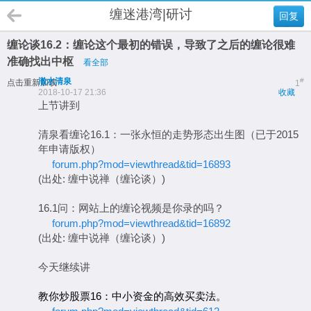
缠迷港湾|研讨
回复
缠论谈16.2：缠论这个最初的错误，导致了之后的缠论很难
准确找出中枢
看全部
澈水清泉
#
点击重新加载
1
2018-10-17 21:36
收藏
上节讲到
清泉看缠论16.1：一张永恒的走势形态出生图（已于2015
年申请版权）
forum.php?mod=viewthread&tid=16893
(出处: 缠中说禅（缠论谈）)
16.1问：网站上的缠论视频是你录的吗？
forum.php?mod=viewthread&tid=16892
(出处: 缠中说禅（缠论谈）)
今天继续讲
教你炒股票16：中小资金的高效买卖法。