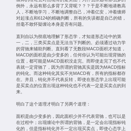
例外，永远有那么多背了又背呢？？？于是不断地请教高
人，不断地学习，不断地调整自己，冲着亿安，冲着缠师
对起涨点和6124的精确判断，所有的失误都是自己的错，
丝毫不敢怀疑缠论本身是否有问题。
直到自以为彻底地理解了形态学，才知道形态论中的第
一，二，三类买卖点是无法当下判断的。必须通过动力学
的背驰来辅助判断。直到看了无数段MACD面积才知道，
MACD的面积是由少变多的，任何你认为可能出现背驰的
位置，都可能是MACD面积没走完。而即使走完了也不代
表就一定背驰了，因为所谓的背驰其实是因为MACD指标
的钝化。而这种钝化其实不光MACD有，所有的指标都存
在。并且，钝化并不代表反转，即使在形态学上出现可能
是买卖点的位置出现这种钝化也不代表一定是买卖点的到
来。
明白了这个道理才明白了另两个道理：
面积是由少变多的，因此面积少并不代表背驰，也可以是
在过程中；出现缠论中所谓的背驰，是一定会出现指标钝
化的，但是指标钝化并不一定出现买卖点，即使心态学上