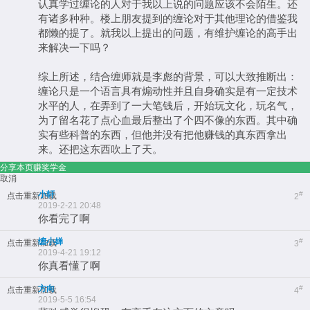
认真学过缠论的人对于我以上说的问题应该不会陌生。还
有诸多种种。楼上朋友提到的缠论对于其他理论的借鉴我
都懒的提了。就我以上提出的问题，有维护缠论的高手出
来解决一下吗？
综上所述，结合缠师就是李彪的背景，可以大致推断出：
缠论只是一个语言具有煽动性并且自身确实是有一定技术
水平的人，在弄到了一大笔钱后，开始玩文化，玩名气，
为了留名花了点心血最后整出了个四不像的东西。其中确
实有些科普的东西，但他并没有把他赚钱的真东西拿出
来。还把这东西吹上了天。
分享本页赚奖学金
取消
小轩
#
点击重新加载
2
2019-2-21 20:48
你看完了啊
缠小婵
#
点击重新加载
3
2019-4-21 19:12
你真看懂了啊
方向
#
点击重新加载
4
2019-5-5 16:54