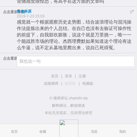
背驰感觉很惶恐，有高手在这方面的文章吗
青色林原
#
点击重新加载
5
2019-7-23 15:03
感觉就一个根据观察历史走势图，结合波浪理论与混沌操
作法提炼出来的个人总结。在自己也没有去验证可操作性
的前提下，自我鼓吹膨胀，说这个就是万里挑一，唯一一
个能战胜市场的理论。杰西理费默如果知道这个理论有这
么牛逼，说不定从墓地里爬出来，说自己死得冤。
点击重新加载
首页
|
登录
|
注册
追随缠师
|
触屏版
|
电脑版
© 缠师讲坛 chanshi.vip
解构缠论，解放缠迷
本站无关现实，仅供理论研究
首页
收藏
消息
我的