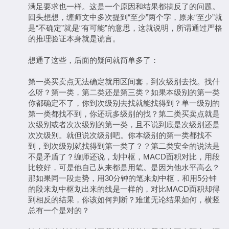
满足要求也一样。这是一个原因和结果都搞反了的问题。
回头想想，缠师文中多次提到“至少”两个字，原来“至少”就
是“不确定”就是“有可能”的意思，这就说明，所谓通过严格
的推理验证本身就是谎言。
想通了这些，后面的疑问就简单多了：
第一类买卖点无法确定就用区间套，到次级别去找。找什
么呀？第一类，第二类还是第三类？如果本级别的第一类
你都确定不了，你到次级别去找就能找得到？单一级别的
第一类都找不到，你还玩多级别的找？第二类买卖点就是
次级别或者次次级别的第一类，且不说到底是次级别还是
次次级别。就但说次级别吧。你本级别的第一类都找不
到，到次级别就找得到第一类了？？第二类安全的说法是
不是矛盾了？缠师还说，划中枢，MACD面积对比，用段
比较好，可是他自己从来都是用笔。是因为他水平高么？
那如果同一段走势，用30分钟的笔来划中枢，和用5分钟
的段来划中枢划出来的线是一样的，对比MACD面积却得
到相反的结果，你该如何判断？难道无论结果如何，横竖
总有一个是对的？