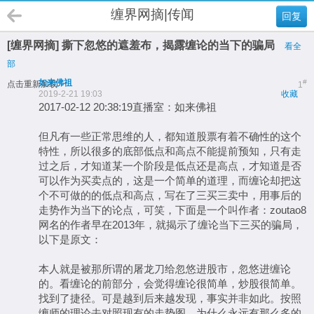
缠界网摘|传闻
回复
[缠界网摘] 撕下忽悠的遮羞布，揭露缠论的当下的骗局
看全
部
如来佛祖
#
点击重新加载
1
2019-2-21 19:03
收藏
2017-02-12 20:38:19直播室：如来佛祖
但凡有一些正常思维的人，都知道股票有着不确性的这个
特性，所以很多的底部低点和高点不能提前预知，只有走
过之后，才知道某一个阶段是低点还是高点，才知道是否
可以作为买卖点的，这是一个简单的道理，而缠论却把这
个不可做的的低点和高点，写在了三买三卖中，用事后的
走势作为当下的论点，可笑，下面是一个叫作者：zoutao8
网名的作者早在2013年，就揭示了缠论当下三买的骗局，
以下是原文：
本人就是被那所谓的屠龙刀给忽悠进股市，忽悠进缠论
的。看缠论的前部分，会觉得缠论很简单，炒股很简单。
找到了捷径。可是越到后来越发现，事实并非如此。按照
缠师的理论去对照现有的走势图，为什么永远有那么多的