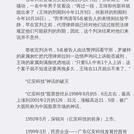
骚动，一名中年男子笑着说：“再过一段，王琦和何新祥就
能出来了（王琦的刑期到今年11月9日，何新祥的刑期到
今年10月16日）。”而李鸿清等5名被告人的表情则比较平
静，早在宣判之前，代理律师就已经对他们说过按照法律
规定他们可能获判的刑期，因此，这个判决结果对他们来
说并不意外。
签收完判决书，5名被告人由法警押回看守所，罗健梓
的家属匆忙把代理律师拉到一边悄声询问上诉能否减刑，
王琦的家属则满脸忧虑地说：“只要5人中有1个人上诉，这
个案子就不知道还要再拖多久，王琦在11月就出不来了。”
“亿安科技”神话的破灭
“亿安科技”股票曾经从1998年8月的5．6元左右，最高
上涨到2001年2月的126．31元，涨幅高达21．5倍，被广
大股民称为中国股票市场的神话。
1992年5月，深锦兴（亿安科技的前身）上市。
1999年3月，民营企业——广东亿安科技发展控股有