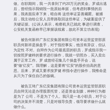
做。在职期间，我 一共拿到了约20万元的奖金。罗成出逃
后，曾经指示我销毁一批原始单据，但考虑到事情的后
果，我表面应承下来，暗自将 这些单证妥善藏匿。被捕
后，我主动给公安人员带路取回这些单证，为破案提供了
关键证据。(公诉人表示，检察机关已就此 事进行调查，
公安机关复函称早已掌握该线索，故此不算立功表现)
被告何新祥广东亿安集团有限公司资本运营监管部原
职员何新祥是操盘手，对于指控事实，他没有异议，但认
为定性 不对。自辩作为公司最底层的职员，罗成指示我一
切按照罗健梓的要求进行操作，我就一切照办，买入卖出
属于正常工作。罗 成曾经召集几个操盘手开会，说
要“做‘亿安’”。我理解，这是要将“亿安”的股价抬高的意
思。后来，罗成又要求按罗健 梓指令进行操作，我惟命是
从只为了保住自己的饭碗。
被告王琦广东亿安集团有限公司资本运营监管部原职
员自辩无论是办理股票托管，还是资金划拨，种种行为都
是为了 公司，不是为了个人。我只是一名小职员，对于公
司的决策并不清楚，只是对领导负责，领导要求做什么就
做什么。