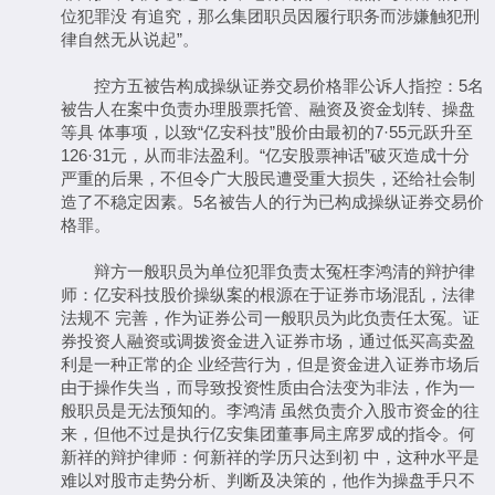
位犯罪没 有追究，那么集团职员因履行职务而涉嫌触犯刑
律自然无从说起”。
控方五被告构成操纵证券交易价格罪公诉人指控：5名
被告人在案中负责办理股票托管、融资及资金划转、操盘
等具 体事项，以致“亿安科技”股价由最初的7·55元跃升至
126·31元，从而非法盈利。“亿安股票神话”破灭造成十分
严重的后果，不但令广大股民遭受重大损失，还给社会制
造了不稳定因素。5名被告人的行为已构成操纵证券交易价
格罪。
辩方一般职员为单位犯罪负责太冤枉李鸿清的辩护律
师：亿安科技股价操纵案的根源在于证券市场混乱，法律
法规不 完善，作为证券公司一般职员为此负责任太冤。证
券投资人融资或调拨资金进入证券市场，通过低买高卖盈
利是一种正常的企 业经营行为，但是资金进入证券市场后
由于操作失当，而导致投资性质由合法变为非法，作为一
般职员是无法预知的。李鸿清 虽然负责介入股市资金的往
来，但他不过是执行亿安集团董事局主席罗成的指令。何
新祥的辩护律师：何新祥的学历只达到初 中，这种水平是
难以对股市走势分析、判断及决策的，他作为操盘手只不