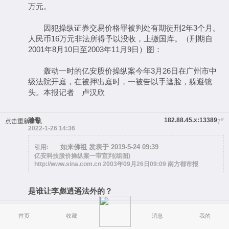
万元。
因犯操纵证券交易价格罪被判处有期徒刑2年3个月。
人民币16万元非法所得予以没收，上缴国库。（刑期自
2001年8月10日至2003年11月9日）图：
轰动一时的亿安股价操纵案今年3月26日在广州市中
级法院开庭，在被押出庭时，一被告以手遮脸，躲避镜
头。本报记者 卢汉欣
游客
182.88.45.x:13389
#
点击重新加载
7
2022-1-26 14:36
如来佛祖 发表于 2019-5-24 09:39
引用:
亿安科技股价操纵案一审宣判(组图)
http://www.sina.com.cn 2003年09月26日09:09 南方都市报
是谁让李彪逍遥法外的？
游客
182.88.45.x:13389
#
点击重新加载
8
首页
2022-1-26 14:39
收藏
消息
我的