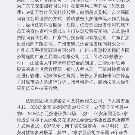
为广东亿安集团有限公司）在董事局主席罗成（另案处
理）决定下炒作亿安科技股票，前期是以委托广东金易顾
问有限公司理财的方式，聘请被告人罗健梓等人作为操盘
手，操控亿安科技股价；后期，亿安集团出资使用其属下
员工的身份资料注册成立专门从事股票买卖的广东欣盛投
资顾问有限公司、广东中百投资顾问有限公司、广东百源
投资顾问有限公司、广州市聚龙永合投资顾问有限公司、
广州市庆宇投资顾问有限公司、广州市恩惠投资顾问有限
公司连同广东金易顾问有限公司（以下简称7家炒股公
司），由被告人李鸿清审核资金的划拨，主管炒作证券、
股票的资本运营管理部，被告人程冰芳、王琦对炒股的资
金进行管理、记账和资金筹措，被告人罗健梓作为主操盘
手对股市的大势进行分析，指导何新祥、廖劲松等人操作
买卖亿安科技等股票。
亿安集团和所属各公司及其他相关公司、个人将资金
共11．096亿余元调拨到7家炒股公司，这7家公司将其中
的6．918亿余元投进证券市场，此外，亿安集团还以7家
炒股公司和个人的名义在多家证券营业部通过股票质押等
方式融资19．007亿元，用于买卖深赛格、生益科技、亿
安科技等多种股票，其中，7家炒股公司在全国54个证券