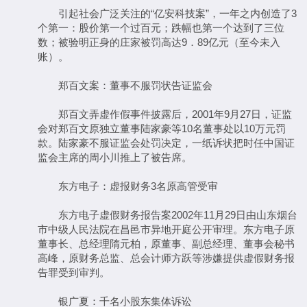
引起社会广泛关注的“亿安科技案”，一年之内创造了3
个第一：股价第一个过百元；跌幅也第一个达到了三位
数；被验明正身的庄家被罚高达9．89亿元（至今未入
账）。
郑百文案：董事不服罚状告证监会
郑百文弄虚作假事件披露后，2001年9月27日，证监
会对郑百文原独立董事陆家豪等10名董事处以10万元罚
款。陆家豪不服证监会处罚决定，一纸诉状把时任中国证
监会主席的周小川推上了被告席。
东方电子：虚报财务3名原高管受审
东方电子虚假财务报告案2002年11月29日由山东烟台
市中级人民法院在昌邑市异地开庭公开审理。东方电子原
董事长、总经理隋元柏，原董事、副总经理、董事会秘书
高峰，原财务总监、总会计师方跃等涉嫌提供虚假财务报
告罪受到审判。
银广夏：千名小股东集体诉讼