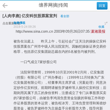
缠界网摘|传闻
回复
[人肉李彪] 亿安科技股票案宣判
看全部
如来佛祖
#
点击重新加载
1
2019-5-24 09:26
收藏
http://www.sina.com.cn 2003年09月26日07:35
潇湘晨报
被告在法庭上 昨天上午，引起社会广泛关注的操纵亿安科
技股票案在广州市中级人民法院宣判。因触犯操纵证券交易价
格罪，包括原亿安集团副总裁在内的5名被告均被判刑。
一口气成立7家炒股公司
法院审理查明，1998年10月至2001年2月间，亿安集团
（控股）有限公司（广州办事处）（1999年11月转换为广东
亿安集团有限公司），经董事局主席罗成（另案处理）同意决
定炒作亿安科技。前期聘请被告罗健梓等人操控亿安科技；后
期则用其属下员工的身份资料，注册成立了专门从事股票买卖
的7家炒股公司，由被告李鸿清负责资金划拨的审核工作和炒
作证券股票的资本运营，被告程冰芳、王琦负责管理和筹措炒
股资金，被告罗健梓作为主操盘手分析股市大势，指导何新