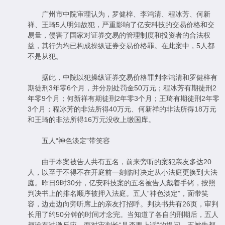
广州市中院审理认为，罗健梓、李鸿清、程冰芳、何新
祥、王琦5人明知故犯，严重影响了亿安科技的交易价格和交
易量，侵害了国家对证券交易的管理制度和投资者的合法权
益，其行为均已构成操纵证券交易价格罪。在此案中，5人都
不是从犯。
据此，中院以犯操纵证券交易价格罪判李鸿清和罗健梓有
期徒刑3年零6个月，并分别处罚金50万元；程冰芳有期徒刑2
年零9个月；何新祥有期徒刑2年零3个月；王琦有期徒刑2年零
3个月；程冰芳的非法所得40万元、何新祥的非法所得18万元
和王琦的非法所得16万元没收上缴国库。
五人“神色淡定”带笑容
由于本案被告人共有五名，前来旁听的案犯亲友多达20
人，以至于不得不在开庭前一刻临时决定从小法庭更换到大法
庭。昨日9时30分，亿安科技案的五名被告人戴着手铐，按照
判决书上的排名顺序被押入法庭。五人“神色淡定”，面带笑
容，边走边向旁听席上的亲友打招呼。判决书共有26页，审判
长用了约50分钟的时间才念完。当知道了各自的刑期后，五人