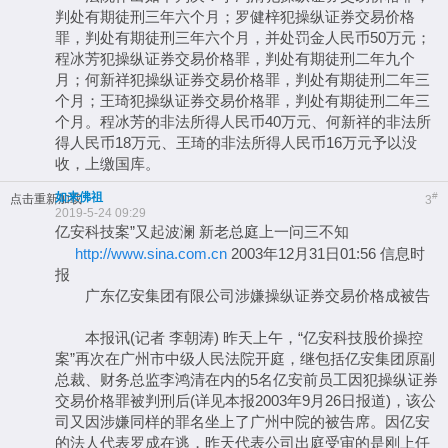
判处有期徒刑三年六个月；罗健梓犯操纵证券交易价格
罪，判处有期徒刑三年六个月，并处罚金人民币50万元；
程冰芳犯操纵证券交易价格罪，判处有期徒刑二年九个
月；何新祥犯操纵证券交易价格罪，判处有期徒刑二年三
个月；王琦犯操纵证券交易价格罪，判处有期徒刑二年三
个月。程冰芳的非法所得人民币40万元、何新祥的非法所
得人民币18万元、王琦的非法所得人民币16万元予以没
收，上缴国库。
如来佛祖
#
点击重新加载
3
2019-5-24 09:29
亿安科技案”又起波澜 新老总庭上一问三不知
http://www.sina.com.cn
2003年12月31日01:56 信息时
报
广东亿安集团有限公司涉嫌操纵证券交易价格成被告
本报讯(记者 李朝涛) 昨天上午，“亿安科技股价操控
案”再次在广州市中级人民法院开庭，继包括亿安集团原副
总裁、财务总监李鸿清在内的5名亿安前员工因犯操纵证券
交易价格罪被判刑后(详见本报2003年9月26日报道)，该公
司又因涉嫌同样的罪名坐上了广州中院的被告席。因亿安
的法人代表罗成在逃，昨天代表公司出庭受审的是刚上任