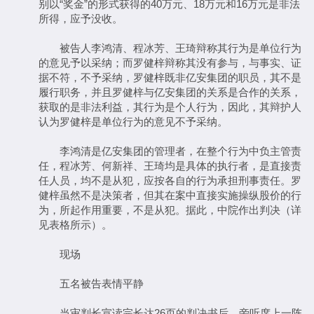
别以“奖金”的形式获得的40万元、18万元和16万元是非法
所得，应予没收。
被告人李鸿清、程冰芳、王琦辩称其行为是单位行为
的意见予以采纳；而罗健梓辩称其没有参与，与事实、证
据不符，不予采纳，罗健梓既非亿安集团的职员，其不是
履行职务，并且罗健梓与亿安集团的关系是合作的关系，
获取的是非法利益，其行为是个人行为，因此，其辩护人
认为罗健梓是单位行为的意见不予采纳。
李鸿清是亿安集团的管理者，在整个行为中负主管责
任，程冰芳、何新祥、王琦均是具体的执行者，是直接责
任人员，均不是从犯，应按各自的行为承担刑事责任。罗
健梓虽然不是决策者，但其在案中直接实施操纵股价的行
为，所起作用重要，不是从犯。据此，中院作出判决（详
见表格所示）。
现场
五名被告表情平静
当审判长宣读完长达26页的判决书后，旁听席上一阵