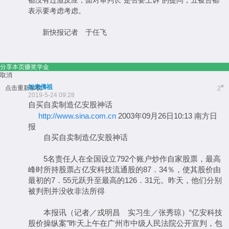
都没有过激反应，面对审判长“是否要上诉”的提问，五被告都
表示要考虑考虑。
新快报记者 于任飞
分享本页赚奖学金
取消
如来佛祖
#
点击重新加载
2
2019-5-24 09:28
自买自卖制造亿安股神话
http://www.sina.com.cn
2003年09月26日10:13 南方日
报
自买自卖制造亿安股神话
5名责任人在全国设立792个账户炒作自家股票，最高
峰时所持股票占亿安科技流通股的87．34％，使其股价由
最初的7．55元跃升至最高的126．31元。昨天，他们分别
被判刑并没收非法所得
本报讯（记者／戎明昌 实习生／张秀琼）“亿安科技
股价操纵案”昨天上午在广州市中级人民法院公开宣判，包