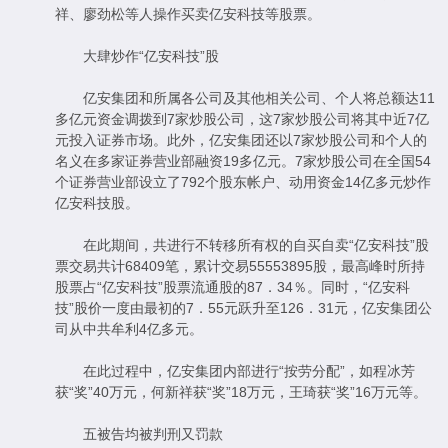
祥、廖劲松等人操作买卖亿安科技等股票。
大肆炒作“亿安科技”股
亿安集团和所属各公司及其他相关公司、个人将总额达11
多亿元资金调拨到7家炒股公司，这7家炒股公司将其中近7亿
元投入证券市场。此外，亿安集团还以7家炒股公司和个人的
名义在多家证券营业部融资19多亿元。7家炒股公司在全国54
个证券营业部设立了792个股东帐户、动用资金14亿多元炒作
亿安科技股。
在此期间，共进行不转移所有权的自买自卖“亿安科技”股
票交易共计68409笔，累计交易55553895股，最高峰时所持
股票占“亿安科技”股票流通股的87．34％。同时，“亿安科
技”股价一度由最初的7．55元跃升至126．31元，亿安集团公
司从中共牟利4亿多元。
在此过程中，亿安集团内部进行“按劳分配”，如程冰芳
获“奖”40万元，何新祥获“奖”18万元，王琦获“奖”16万元等。
五被告均被判刑又罚款