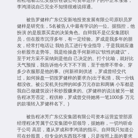
轻松地看出亿安股价在该公司资本运作下的不正常涨落，
李鸿清说自己完全不知情很难说得通。
被告罗健梓广东亿安新地投资发展有限公司原职员罗
健梓是研究生，5名被告人中最有学识的一位。据指控，他
扮演 的是股票买卖的决策角色。自辩我不是亿安集团职
员，但在股市沉浮多年，有一定经验。罗成是我多年的朋
友，经常打电话让 我给员工进行专业指导，于是我就应邀
分析股市走势等。我是给操盘手何新祥以“软性的建议”，
至于对方采不采纳则是他自 己决定的。打个比喻，就好比
天气预报，我告诉他今天下不下雨，至于他带不带伞、穿
多少衣服那是他的事。(何新祥则供述 ，罗成曾经交代
过，如何操盘一切按罗健梓的要求办)出于私情，我一分钱
都没收。被公安机关扣押的80多万元存款和两辆 小车都是
我自己做建筑设计和炒股赚来的。(罗健梓的说法被另一被
告程冰芳否定，程供称，罗成曾交待她将一笔1000多 万元
的款项转入罗健梓名下。)
被告程冰芳广东亿安集团有限公司资本运营监管部原
经理程冰芳属于亿安集团中层领导，据她称，一切均听命
于公司 高层，遵从罗成和李鸿清的指示。自辩我只知道公
司在炒股票，但专业的东西我不懂，只是按照上面的要求