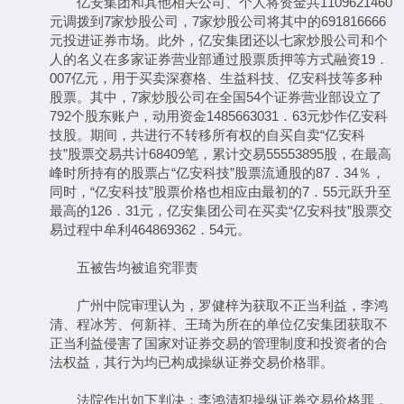
亿安集团和其他相关公司、个人将资金共1109621460
元调拨到7家炒股公司，7家炒股公司将其中的691816666
元投进证券市场。此外，亿安集团还以七家炒股公司和个
人的名义在多家证券营业部通过股票质押等方式融资19．
007亿元，用于买卖深赛格、生益科技、亿安科技等多种
股票。其中，7家炒股公司在全国54个证券营业部设立了
792个股东账户，动用资金1485663031．63元炒作亿安科
技股。期间，共进行不转移所有权的自买自卖“亿安科
技”股票交易共计68409笔，累计交易55553895股，在最高
峰时所持有的股票占“亿安科技”股票流通股的87．34％，
同时，“亿安科技”股票价格也相应由最初的7．55元跃升至
最高的126．31元，亿安集团公司在买卖“亿安科技”股票交
易过程中牟利464869362．54元。
五被告均被追究罪责
广州中院审理认为，罗健梓为获取不正当利益，李鸿
清、程冰芳、何新祥、王琦为所在的单位亿安集团获取不
正当利益侵害了国家对证券交易的管理制度和投资者的合
法权益，其行为均已构成操纵证券交易价格罪。
法院作出如下判决：李鸿清犯操纵证券交易价格罪，