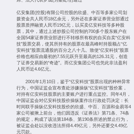
亿安集团(控股)有限公司控股的欣盛、中百等多家公司划
拨资金共人民币18亿余元，另外还在多家证券营业部通过
股票质押融资人民币19亿元，以买卖亿安科技等多种股
票，其中，通过上述炒股公司控制的700多个股东账户在
全国54家证券营业部进行不转移所有权的自买自卖“亿安科
技”股票交易，使其所持有的股票在最高峰时持股额占“亿
安科技”股票流通股的百分之八十几。致使“亿安科技”股票
价格也相应由最初的7.55元跃升至最高的126.31元，创造
了证券交易新的“奇迹”。而亿安集团公司也凭此非法盈利
人民币近4.6亿元。
2001年1月10日，鉴于“亿安科技”股票出现的种种异常
行为，中国证监会宣布查处涉嫌操纵“亿安科技”股价案，
对持有亿安科技股票的主要账户进行重点监控。同年4月，
中国证监会对亿安科技股价操纵案作出行政处罚决定：长
时间联手操纵亿安科技股价的欣盛、中百、百源和金易等4
家公司被揪上前台，他们因违反《证券法》第71条、74条
的规定，构成了该法第184条、第190条所述的禁止行为，
被证监会处以没收违法所得4.49亿元，另外还要交4.49亿
元罚款。