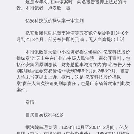
这是今年3月初审该案时，两名被告被押上法庭的情
景。本报记者 卢汉欣 摄
亿安科技股价操纵案一审宣判
亿安集团原副总裁李鸿清等五案犯分别被判刑3年6个
月到2年3个月，部分被告即将刑满，无人当庭提出上诉
本报讯致使大量中小投资者损失惨重的“亿安科技股价
操纵案”昨天上午在广州市中级人民法院一审公开宣判，包
括亿安集团原副总裁、财务总监李鸿清在内的5名被告人分
别以操纵证券交易价格罪获刑3年6个月到2年3个月。被告
人均未当庭提出上诉。据悉，这是“亿安科技股价操纵
案”责任人首次被追究刑事责任，也是广东省首次审判此类
案件。
案情
自买自卖获利4亿多
据法院审理查明，1998年10月至2001年2月间，亿安
集团（控股）有限公司（广州办事处）（1999年11月转换