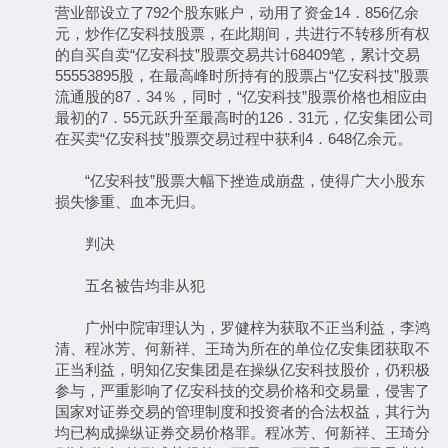
营业部设立了792个股东账户，动用了资金14．856亿余
元，炒作亿安科技股票，在此期间，共进行不转移所有权
的自买自卖“亿安科技”股票交易共计68409笔，累计交易
55553895股，在最高峰时所持有的股票占“亿安科技”股票
流通股的87．34％，同时，“亿安科技”股票价格也相应由
最初的7．55元跃升至最高时的126．31元，亿安集团公司
在买卖“亿安科技”股票交易过程中获利4．648亿余元。
“亿安科技”股票大幅下挫造成崩盘，使得广大小股东
损失惨重、血本无归。
判决
五名被告均非从犯
广州中院审理认为，罗健梓为获取不正当利益，李鸿
清、程冰芳、何新祥、王琦为所在的单位亿安集团获取不
正当利益，明知亿安集团是在操纵亿安科技股价，仍积极
参与，严重影响了亿安科技的交易价格和交易量，侵害了
国家对证券交易的管理制度和投资者的合法权益，其行为
均已构成操纵证券交易价格罪。程冰芳、何新祥、王琦分