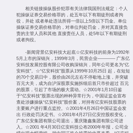
相关链接操纵股价犯罪有关法律我国刑法规定：个人
犯操纵证券交易价格罪的，处五年以下有期徒刑或者拘
役，并处 或者单处违法所得一倍以上5倍以下罚金。单位
操纵证券交易价格罪的，对单位判处罚金，并对其直接负
责的主管人员和其他 直接责任人员，处5年以下有期徒刑
或者拘役。
-新闻背景亿安科技大起底☆亿安科技的前身为1992年
5月上市的深锦兴，1999年3月，民营企业———— 广东亿
安科技发展控股有限公司收购深锦兴，同年公司更名为“亿
安科技”。☆“亿安科技”股票从1999年10月25日 起，在短短
的70个交易日中，股价由26元左右不停歇地上涨，并突破
百元大关，成为自沪深股票实施拆细后首只市价超过 百元
的股票，引起了市场的极大震动。☆2001年1月10日鉴
于“亿安科技”股票出现的种种异常行为，中国证监会宣布
查处涉嫌操纵“亿安科技”股价案，对持有亿安科技股票的
主要账户进行重点监控。☆2001年4月26日中国证监会发
出 行政处罚决定书。☆2001年4月27日亿安控股权变化，
广东亿安集团有限公司退出，重庆隆鑫集团有限公司进
入。☆2001 年4月30日亿安科技公布2000年年报，公司业