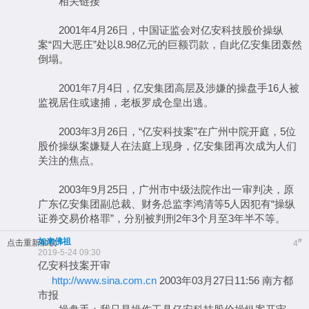
相关链接
2001年4月26日，中国证监会对亿安科技股价操纵
案“四大恶庄”处以8.98亿元的巨额罚款，自此亿安集团轰然
倒塌。
2001年7月4日，亿安集团高层及涉嫌的操盘手16人被
监视居住或逮捕，老板罗成仓皇出逃。
2003年3月26日，“亿安科技案”在广州中院开庭，5位
股价操纵案嫌疑人在法庭上现身，亿安集团再次成为人们
关注的焦点。
2003年9月25日，广州市中级法院作出一审判决，原
广东亿安集团副总裁、财务总监李鸿清等5人因犯有“操纵
证券交易价格罪”，分别被判刑2年3个月至3年半不等。
如来佛祖
#
点击重新加载
4
2019-5-24 09:30
亿安科技案开审
http://www.sina.com.cn
2003年03月27日11:56 南方都
市报