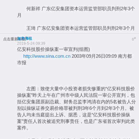
何新祥 广东亿安集团资本运营监管部职员判刑2年3个
月
王琦 广东亿安集团资本运营监管部职员判刑2年3个月
如来佛祖
#
点击重新加载
6
2019-5-24 09:39
亿安科技股价操纵案一审宣判(组图)
http://www.sina.com.cn
2003年09月26日09:09 南方都
市报
左图：致使大量中小投资者损失惨重的“亿安科技股价
操纵案”昨天上午在广州市中级人民法院一审公开宣判，包
括亿安集团原副总裁、财务总监李鸿清在内的5名被告人分
别以操纵证券交易价格罪被判刑3年6个月到2年3个月。被
告人均未当庭提出上诉。据悉，这是“亿安科技股价操纵
案”责任人首次被追究刑事责任，也是广东省首次审判此类
案件。