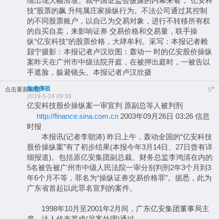
绩出现大幅滑坡。就中国证监会披露的内幕来看，“亿安科
技”股票的飙 升纯属庄家操纵行为。不法公司通过其控制
的不同股票账户，以自己为交易对象，进行不转移所有权
的自买自卖，来影响证券 交易价格和交易量，联手操
纵“亿安科技”的股票价格，大肆牟利。采写：本报记者赖
颢宁摄影：本报记者卢汉欣图：轰动一 时的亿安股价操纵
案昨天在广州市中级法院开庭，在被押出庭时，一被告以
手遮脸，躲避镜头。本报记者卢汉欣摄
如来佛祖
#
点击重新加载
5
2019-5-24 09:38
亿安科技股价操纵案一审宣判 原副总等人被判刑
http://finance.sina.com.cn
2003年09月26日 03:26 信息
时报
本报讯(记者李朝涛) 昨日上午，轰动全国的“亿安科技
股价操纵案”有了初步结果(本报今年3月14日、27日曾有详
细报道)。包括原亿安集团副总裁、财务总监李鸿清在内的
5名被告被广州市中级人民法院一审分别判刑2年3个月到3
年6个月不等，罪名为“操纵证券交易价格罪”。据悉，此为
广东省首起以此罪名宣判的案件。
1998年10月至2001年2月间，广东亿安集团董事局主
席、法人代表罗成(另案处理)通过