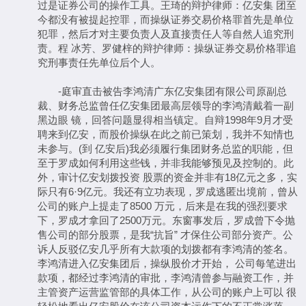
过是证券公司的操作工具。王琦的辩护律师：亿安集 团至
今都没有被提起控罪，而操纵证券交易价格罪首先是单位
犯罪，然后才对主要负责人及直接责任人等自然人追究刑
责。程 冰芳、罗健梓的辩护律师：操纵证券交易价格罪追
究刑事责任先单位后个人。
-庭审直击被告李鸿清广东亿安集团有限公司原副总
裁、财务总监曾任亿安集团最高层领导的李鸿清戴着一副
黑边眼 镜，回答问题显得相当镇定。自辩1998年9月才受
聘来到亿安，而股价操纵在此之前已策划，我并不知情也
未参与。(到 亿安后)我必须履行集团财务总监的职能，但
至于罗成如何利用这些钱，并非我能够预见及控制的。此
外，审计亿安划拨投资 股票的资金并非有18亿元之多，实
际只有6·9亿元。我还有立功表现，罗成逃匿出境前，曾从
公司的账户上提走了8500 万元，后来是在我的强烈要求
下，罗成才拿回了2500万元。东窗事发后，罗成曾下令抛
售公司的部分股票，是我“抗旨” 才保住公司部分资产。公
诉人反驳亿安几乎所有大款项的划拨都有李鸿清的签名。
李鸿清进入亿安集团后，操纵股价才开始， 公司每笔进出
款项，都经过李鸿清的审批，李鸿清曾参与融资工作，并
主管资产运营监管部的具体工作，从公司的账户上可以 很