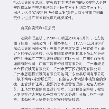
括亿安集团副总裁、财务总监李鸿清在内的5名被告人分别
被以操纵证券交易价格罪判刑三年六个月到二年三个月。
据悉，这是“亿安科技股价操纵案”责任人首次被追究刑事
责任，也是广东省首次审判此类案件。
自买自卖滚利4亿多元
法院审理查明，1998年10月至2001年2月间，亿安集
团（控股）有限公司（广州办事处）（1999年11月转为广
东亿安集团有限公司）在董事局主席罗成（另案处理）决
定下炒作亿安科技。亿安集团出资使用其属下员工的身份
资料注册成立广东欣盛投资顾问有限公司、广东中百投资
顾问有限公司、广东百源投资顾问有限公司、广州市聚龙
永合投资顾问有限公司、广州市庆宇投资顾问有限公司、
广州市恩惠投资顾问有限公司连同广东金易顾问有限公司
（以下简称7家炒股公司），由被告人李鸿清审核资金的划
拨、主管炒作证券、股票的资本运营管理部，被告人程冰
芳、王琦对炒股的资金进行管理、记账和资金筹措，被告
人罗健梓作为主操盘手对股市的大势进行分析，指导何新
祥、廖劲松等人操作买卖亿安科技等股票。