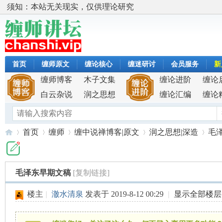
须知：本站无关现实，仅供理论研究
首页
缠师原文
缠论核心
缠迷研讨
会员服务
新
缠师博客
木子文集
缠论进阶
缠论
白云杂说
润之思想
缠论汇编
缠论
首页
缠师
缠中说禅博客|原文
润之思想|深造
毛
毛泽东早期文稿
[复制链接]
缠
»
›
›
›
›
楼主
|
澈水清泉
发表于 2019-8-12 00:29
|
显示全部楼层