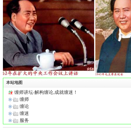
解
构
本站地图
缠师讲坛-解构缠论,成就缠迷！
缠师
缠论
缠迷
缠
服务