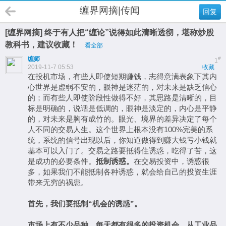
缠界网摘|传闻
回复
[缠界网摘] 终于有人把“缠论”说得如此清晰透彻，堪称炒股
教科书，建议收藏！
看全部
缠师
#
1
2019-11-7 05:53
收藏
在投机市场，有些人即使短期赚钱，志得意满表象下其内
心世界是虚弱不安的，眼神是迷茫的，对未来是缺乏信心
的；而有些人即使阶段性做得不好，其思路是清晰的，目
标是明确的，说话是低调的，眼神是淡定的，内心是平静
的，对未来是胸有成竹的。眼光、境界的差异决定了每个
人不同的交易人生。这个世界上根本没有100%完美的系
统，系统的信号出现以后，你知道做得到赚大钱亏小钱就
基本可以入门了。交易之路要抵得住诱惑，吃得了苦，这
是成功的必要条件。
抵制诱惑。
在交易投资中，诱惑很
多，如果我们不能抵制各种诱惑，就会给自己的投资生涯
带来无穷的祸患。
首先，我们要抵制
“
机会的诱惑
”
。
市场上有不少品种，每天都有很多的投资机会，从工业品