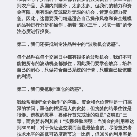
到农产品、从国内到国外，太多太多。但我们的精力和资
金有限，用有限的资源应对无限的机会，肯定会精力疲
惫。因此，这需要我们精选适合自己操作风格和资金规模
的品种进行分析和操作，抱着
“
若水三千，只取一瓢
”
的专
注态度进行投资。
第二，我们还要抵制专注品种中的
“
波动机会诱惑
”
。
每个品种在每个交易日中都有很多的波动机会，我们不可
能把所有的波动机会都抓住，因此我们要学会放弃，培养
自己的耐心，只做符合自己系统的行情，只赚自己应该赚
的利润。
第三，我们要抵制
“
重仓的诱惑
”
。
我经常看到
“
全仓操作
”
的字眼。资金和仓位管理是一门高
深的学问，重仓的根源是人的贪婪，但贪婪的结果往往是
很惨。佛教的教导，要修行首先戒除的就是
“
贪嗔痴
”
三
毒，而贪婪名列其首！
“
实践经验表明：当资金的利用率达
到
30
％时，对于保证金交易而言是最恰当的。尽管投资者
技术水平的高低可适度调节这一比例，但
30
％的利用率是