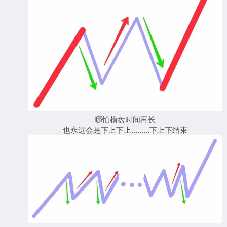
哪怕横盘时间再长
也永远会是下上下上.........下上下结束