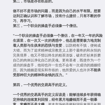
第二，市场是存在机会的。
做不好不是市场的问题，而是因为自己的水平有限。想要
达到正确认识和了解市场，没有什么捷径，只有不断的学
习、再学习。
第三，一个职业的操盘手必须像一个僧侣。
“
一个职业的操盘手必须像一个僧侣，在一年又一年的风险
生涯里，在一次又一次的诱惑中，他总是需要极力地克制
着人类那与生俱来的恐惧与贪婪
，以防稍有不慎，便铸成
大错。而为了追求精神或宗教意义上那个最终的和永恒的
完美境界，他又不惜以终生的粗茶淡饭，破衣烂衫来折磨
自己的肉体以净化自己的灵魂。更有甚者，既使作为一个
成功的操盘手，他却也许一生也不会有一次成功的婚姻经
历。因为婚姻是现实和市俗的，他所爱的人也许并
不能承
受那种巨大的精神和金钱的压力。
”
第四，一个优秀的交易高手的定义。
一个优秀的交易高手的定义应该是：能够连续多年获得稳
定持续的连续复利回报，经年累月地赚钱而不是一朝暴
富，常赚而不是大赚
，资本市场的高额利润应来源于长期